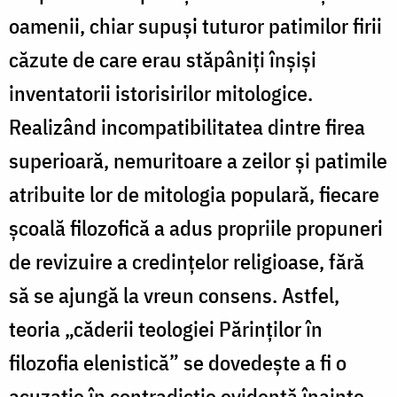
oamenii, chiar supuşi tuturor patimilor firii
căzute de care erau stăpâniţi înşişi
inventatorii istorisirilor mitologice.
Realizând incompatibilitatea dintre firea
superioară, nemuritoare a zeilor şi patimile
atribuite lor de mitologia populară, fiecare
şcoală filozofică a adus propriile propuneri
de revizuire a credinţelor religioase, fără
să se ajungă la vreun consens. Astfel,
teoria „căderii teologiei Părinţilor în
filozofia elenistică” se dovedeşte a fi o
acuzaţie în contradicţie evidentă înainte