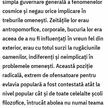
simpla guvernare generală a fenomenelor
cosmice şi negau orice implicare în
treburile omeneşti. Zeităţile lor erau
antropomorfice, corporale, bucuria lor era
aceea de a nu fi influenţaţi în vreun fel din
exterior, erau cu totul surzi la rugăciunile
oamenilor, indiferenţi şi neimplicaţi în
problemele omeneşti. Această poziţie
radicală, extrem de ofensatoare pentru
evlavia populară a fost contestată atât la
nivel popular cât şi de toate celelalte şcoli
filozofice, întrucât abolea nu numai teama