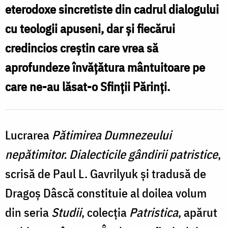
eterodoxe sincretiste din cadrul dialogului
cu teologii apuseni, dar şi fiecărui
credincios creştin care vrea să
aprofundeze învăţătura mântuitoare pe
care ne-au lăsat-o Sfinţii Părinţi.
Lucrarea
Pătimirea Dumnezeului
nepătimitor. Dialecticile gândirii patristice
,
scrisă de Paul L. Gavrilyuk şi tradusă de
Dragoş Dâscă constituie al doilea volum
din seria
Studii
, colecţia
Patristica
, apărut