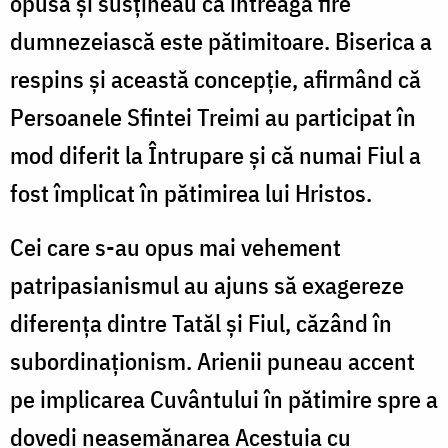
opusă şi susţineau că întreaga fire
dumnezeiască este pătimitoare. Biserica a
respins şi această concepţie, afirmând că
Persoanele Sfintei Treimi au participat în
mod diferit la Întrupare şi că numai Fiul a
fost împlicat în pătimirea lui Hristos.
Cei care s-au opus mai vehement
patripasianismul au ajuns să exagereze
diferenţa dintre Tatăl şi Fiul, căzând în
subordinaţionism. Arienii puneau accent
pe implicarea Cuvântului în pătimire spre a
dovedi neasemănarea Acestuia cu