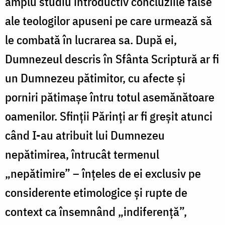
amplu studiu introductiv concluziile false
ale teologilor apuseni pe care urmează să
le combată în lucrarea sa. După ei,
Dumnezeul descris în Sfânta Scriptură ar fi
un Dumnezeu pătimitor, cu afecte şi
porniri pătimaşe întru totul asemănătoare
oamenilor. Sfinţii Părinţi ar fi greşit atunci
când I-au atribuit lui Dumnezeu
nepătimirea, întrucât termenul
„nepătimire” – înţeles de ei exclusiv pe
considerente etimologice şi rupte de
context ca însemnând „indiferenţă”,