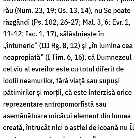
rău (Num. 23, 19; Os. 13, 14), nu Se poate
răzgândi (Ps. 102, 26-27; Mal. 3, 6; Evr. 1,
11-12; Iac. 1, 17), sălăşluieşte în
„întuneric” (III Rg. 8, 12) şi „în lumina cea
neapropiată” (I Tim. 6, 16), că Dumnezeul
cel viu al evreilor este cu totul diferit de
idolii neamurilor, fără viaţă sau supuşi
pătimirilor şi morţii, că este interzisă orice
reprezentare antropomorfistă sau
asemănătoare oricărui element din lumea
creată, întrucât nici o astfel de icoană nu Îl