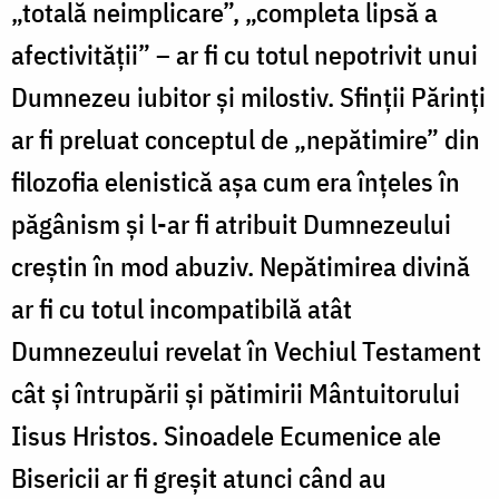
„totală neimplicare”, „completa lipsă a
afectivităţii” – ar fi cu totul nepotrivit unui
Dumnezeu iubitor şi milostiv. Sfinţii Părinţi
ar fi preluat conceptul de „nepătimire” din
filozofia elenistică aşa cum era înţeles în
păgânism şi l-ar fi atribuit Dumnezeului
creştin în mod abuziv. Nepătimirea divină
ar fi cu totul incompatibilă atât
Dumnezeului revelat în Vechiul Testament
cât şi întrupării şi pătimirii Mântuitorului
Iisus Hristos. Sinoadele Ecumenice ale
Bisericii ar fi greşit atunci când au