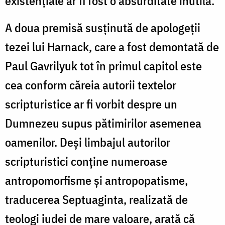
existenţiale ar fi fost o absurditate inutilă.
A doua premisă susţinută de apologeţii
tezei lui Harnack, care a fost demontată de
Paul Gavrilyuk tot în primul capitol este
cea conform căreia autorii textelor
scripturistice ar fi vorbit despre un
Dumnezeu supus pătimirilor asemenea
oamenilor. Deşi limbajul autorilor
scripturistici conţine numeroase
antropomorfisme şi antropopatisme,
traducerea Septuaginta, realizată de
teologi iudei de mare valoare, arată că