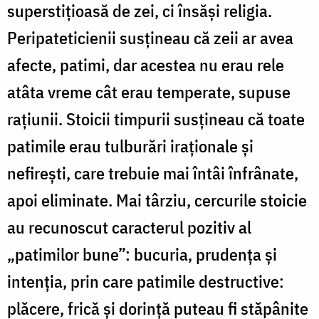
superstiţioasă de zei, ci însăşi religia.
Peripateticienii susţineau că zeii ar avea
afecte, patimi, dar acestea nu erau rele
atâta vreme cât erau temperate, supuse
raţiunii. Stoicii timpurii susţineau că toate
patimile erau tulburări iraţionale şi
nefireşti, care trebuie mai întâi înfrânate,
apoi eliminate. Mai târziu, cercurile stoicie
au recunoscut caracterul pozitiv al
„patimilor bune”: bucuria, prudenţa şi
intenţia, prin care patimile destructive:
plăcere, frică şi dorinţă puteau fi stăpânite