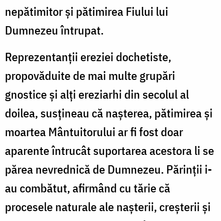
nepătimitor şi pătimirea Fiului lui
Dumnezeu întrupat.
Reprezentanţii ereziei dochetiste,
propovăduite de mai multe grupări
gnostice şi alţi ereziarhi din secolul al
doilea, susţineau că naşterea, pătimirea şi
moartea Mântuitorului ar fi fost doar
aparente întrucât suportarea acestora li se
părea nevrednică de Dumnezeu. Părinţii i-
au combătut, afirmând cu tărie că
procesele naturale ale naşterii, creşterii şi