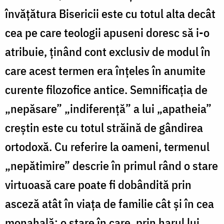
învăţătura Bisericii este cu totul alta decât
cea pe care teologii apuseni doresc să i-o
atribuie, ţinând cont exclusiv de modul în
care acest termen era înţeles în anumite
curente filozofice antice. Semnificaţia de
„nepăsare” „indiferenţă” a lui „apatheia”
creştin este cu totul străină de gândirea
ortodoxă. Cu referire la oameni, termenul
„nepătimire” descrie în primul rând o stare
virtuoasă care poate fi dobândită prin
asceză atât în viaţa de familie cât şi în cea
monahală; o stare în care, prin harul lui