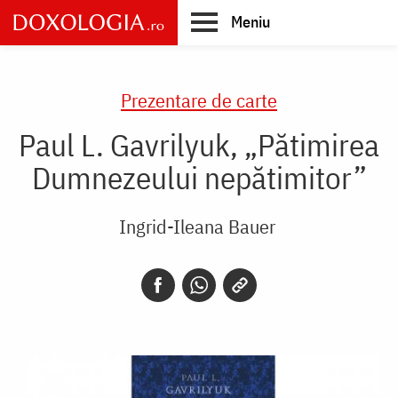
Skip
Meniu
to
main
Main
content
navigation
Prezentare de carte
Paul L. Gavrilyuk, „Pătimirea
Dumnezeului nepătimitor”
Ingrid-Ileana Bauer