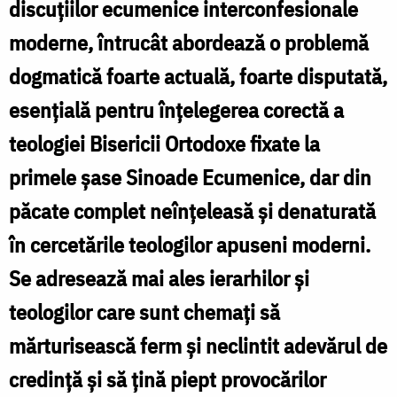
discuţiilor ecumenice interconfesionale
moderne, întrucât abordează o problemă
dogmatică foarte actuală, foarte disputată,
esenţială pentru înţelegerea corectă a
teologiei Bisericii Ortodoxe fixate la
primele şase Sinoade Ecumenice, dar din
păcate complet neînţeleasă şi denaturată
în cercetările teologilor apuseni moderni.
Se adresează mai ales ierarhilor şi
teologilor care sunt chemaţi să
mărturisească ferm şi neclintit adevărul de
credinţă şi să ţină piept provocărilor