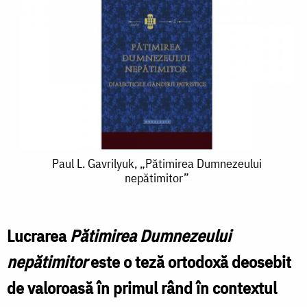
Paul
Paul L. Gavrilyuk, „Pătimirea Dumnezeului
nepătimitor”
L.
Gavrilyuk,
„Pătimirea
Lucrarea
Pătimirea Dumnezeului
Dumnezeului
nepătimitor
este o teză ortodoxă deosebit
nepătimitor”
de valoroasă în primul rând în contextul