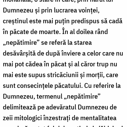
Dumnezeu şi prin lucrarea voinţei,
creştinul este mai puţin predispus să cadă
în păcate de moarte. În al doilea rând
„nepătimire” se referă la starea
desăvârşită de după înviere a celor care nu
mai pot cădea în păcat şi al căror trup nu
mai este supus stricăciunii şi morţii, care
sunt consecinţele păcatului. Cu referire la
Dumnezeu, termenul „nepătimire”
delimitează pe adevăratul Dumnezeu de
zeii mitologici înzestraţi de mentalitatea