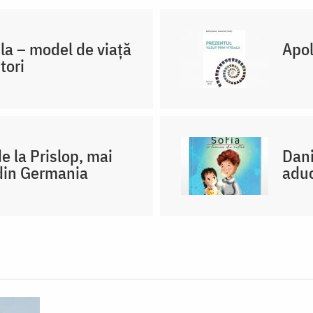
la – model de viaţă
Apol
tori
e la Prislop, mai
Dani
 din Germania
aduc