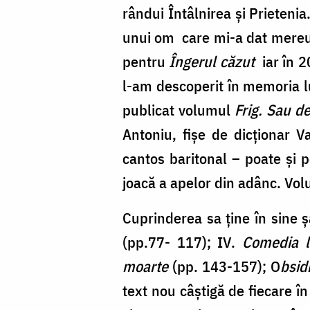
rândui Întâlnirea și Prieteni
unui om care mi-a dat mereu s
pentru
Îngerul căzut
iar în 
l-am descoperit în memoria lu
publicat volumul
Frig. Sau d
Antoniu, fișe de dicționar V
cantos baritonal – poate și p
joacă a apelor din adânc. Vo
Cuprinderea sa ține în sine șa
(pp.77- 117); IV.
Comedia li
moarte
(pp. 143-157); O
bsid
text nou câștigă de fiecare în