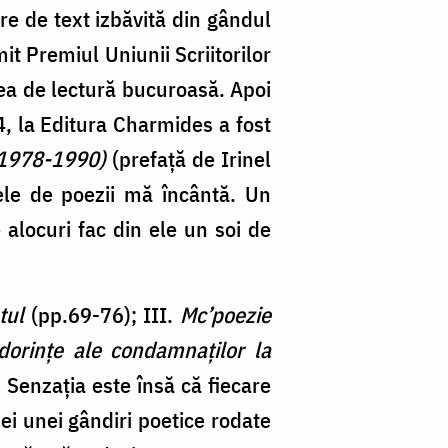
re de text izbăvită din gândul
t Premiul Uniunii Scriitorilor
ea de lectură bucuroasă. Apoi
4, la Editura Charmides a fost
 (1978-1990)
(prefață de Irinel
cele de poezii mă încântă. Un
 alocuri fac din ele un soi de
tul
(pp.69-76); III.
Mc’poezie
dorințe ale condamnaților la
 Senzația este însă că fiecare
nei unei gândiri poetice rodate