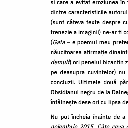
și care a evitat eroziunea î
dintre caracteristicile autoru
(sunt câteva texte despre cu
frenezie a imaginii) ne-ar fi c
(
Gata
– e poemul meu prefera
năucitoarea afirmație dinaint
demult
) ori penelul bizantin 
pe deasupra cuvintelor) nu
concluzii. Ultimele două pă
Obsidianul negru de la Dalneg
întâlnește dese ori cu lipsa de
Nu pot încheia înainte de 
noiembrie 2015. Câte ceva d