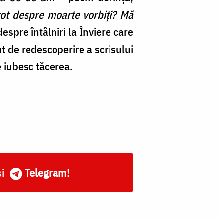
tot despre moarte vorbiți? Mă
despre întâlniri la Înviere care
ut de redescoperire a scrisului
e iubesc tăcerea.
și
Telegram
!