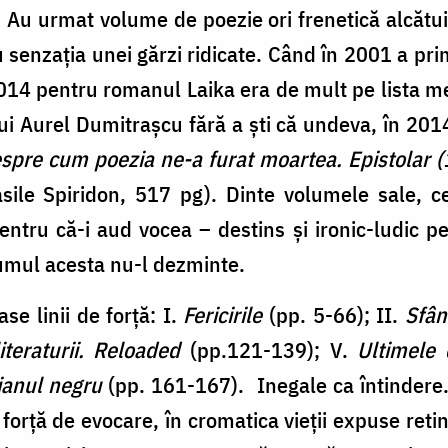
a. Au urmat volume de poezie ori frenetică alcătui
enzația unei gărzi ridicate. Când în 2001 a primi
2014 pentru romanul Laika era de mult pe lista m
i Aurel Dumitrașcu fără a ști că undeva, în 201
espre cum poezia ne-a furat moartea. Epistolar
asile Spiridon, 517 pg). Dinte volumele sale, 
entru că-i aud vocea – destins și ironic-ludic pe
lumul acesta nu-l dezminte.
se linii de forță: I.
Fericirile
(pp. 5-66); II.
Sfân
teraturii. Reloaded
(pp.121-139); V.
Ultimele 
ianul negru
(pp. 161-167). Inegale ca întindere.
 forță de evocare, în cromatica vieții expuse reti