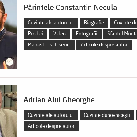
Părintele Constantin Necula
Cuvinte ale autorului
Biografie
Cuvinte d
Predici
Video
Fotografii
Sfântul Munt
Mănăstiri și biserici
Articole despre autor
Adrian Alui Gheorghe
Cuvinte ale autorului
Cuvinte duhovnicești
Articole despre autor