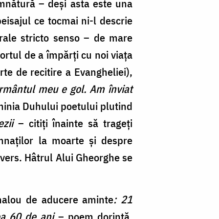
emnătură – deși asta este una
peisajul ce tocmai ni-l descrie
urale stricto senso – de mare
fortul de a împărți cu noi viața
te de recitire a Evangheliei),
rmântul meu e gol. Am înviat
minia Duhului poetului plutind
zii
– citiți înainte să trageți
mnaților la moarte și despre
ivers. Hâtrul Alui Gheorghe se
halou de aducere aminte
: 21
ea 60 de ani
– poem dorință,