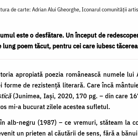
tura de carte: Adrian Alui Gheorghe, Iconarul comunității artist
olumul este o desfătare. Un început de redescoperi
te lung poem tăcut, pentru cei care iubesc tăcerea
storia apropiată poezia românească numele lui 
ei forme de rezistență literară. Care încă mântuie
tică
(Junimea, Iași, 2020, 170 pg. – din care 167
os mi-a bucurat zilele acestea sufletul.
în alb-negru (1987) – ce vremuri, stăteam la co
venit un prieten al căutării de sens, fără a băn