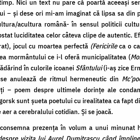
n timp. Nici un text nu pare că poartă aceeași s
lui – și dese ori mi-am imaginat că lipsa sa din 
ltura/acultura română- în sensul politicii cult
ostat luciditatea celor câteva clipe de autentic. E
t), jocul cu moartea perfectă
(Fericirile
ca o car
ea mormântului ce i-l oferă municipalitatea (
Mo
zădărind în culorile icoanei
Sfântului
(i-aș zice Er
 se anulează de ritmul hermeneutic din
Mc’poe
rți – poem despre ultimele dorințe ale conda
orsk sunt șueta poetului cu irealitatea ca fapt d
 aer a cerebralului cotidian. Și se joacă.
a consemna prezența în volum a unui minunat 
espre vizita lui Aurel Dumitrașcu când împlin