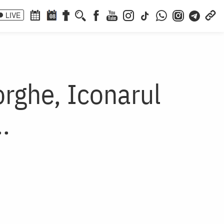
LIVE
08
orghe, Iconarul
.