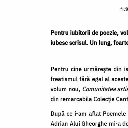
Picătura
Pică
de
carte:
Adrian
Pentru iubitorii de poezie, v
Alui
iubesc scrisul. Un lung, foar
Gheorghe,
Iconarul
Pentru cine urmărește din i
comunității
freatismul fără egal al acest
artistice...
volum nou,
Comunitatea artis
din remarcabila Colecție Cant
După ce i-am aflat Poemele 
Adrian Alui Gheorghe mi-a de