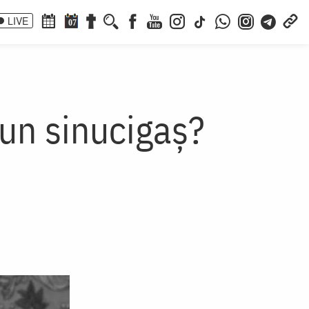
LIVE
07
 un sinucigaş?