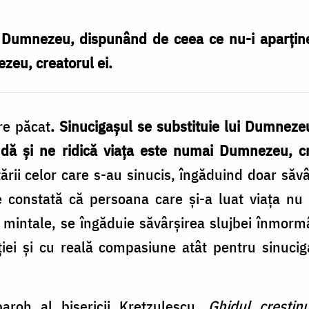
i Dumnezeu, dispunând de ceea ce nu-i aparţine
zeu, creatorul ei.
re păcat
. Sinucigaşul se substituie lui Dumnez
e dă şi ne ridică viaţa este numai Dumnezeu, c
rii celor care s-au sinucis, îngăduind doar săv
 se constată că persoana care şi-a luat viaţa n
e mintale, se îngăduie săvârşirea slujbei înmormâ
iei şi cu reală compasiune atât pentru sinucigaş
aroh al bisericii Kretzulescu,
Ghidul creştin