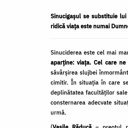
înmormântat
creştineşte
Sinucigaşul se substituie lu
un
ridică viaţa este numai Dumne
sinucigaş?
Sinuciderea este cel mai ma
aparţine: viaţa. Cel care n
săvârşirea slujbei înmormântă
cimitir. În situaţia în care
deplinătatea facultăţilor sal
consternarea adecvate situaţ
urmă.
(
Vasile Răducă
– preotul p