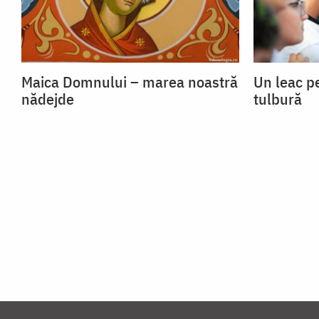
Maica Domnului – marea noastră
Un leac p
nădejde
tulbură