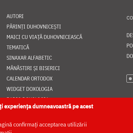
AUTORI
PĂRINȚI DUHOVNICEȘTI
DE
MAICI CU VIAȚĂ DUHOVNICEASCĂ
PO
TEMATICĂ
DO
SINAXAR ALFABETIC
MĂNĂSTIRI ȘI BISERICI
CALENDAR ORTODOX
WIDGET DOXOLOGIA
RADIO DOXOLOGIA
ăți experiența dumneavoastră pe acest
agină confirmați acceptarea utilizării
mații