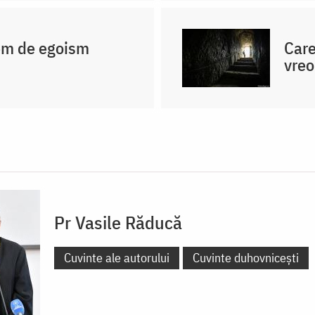
rem de egoism
Care
vreo
Pr Vasile Răducă
Cuvinte ale autorului
Cuvinte duhovnicești