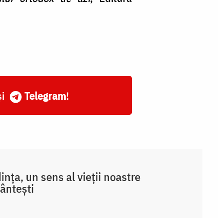
și
Telegram
!
ința, un sens al vieții noastre
ântești