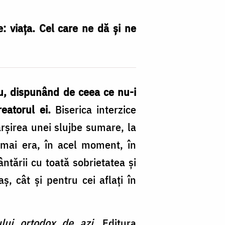
: viaţa. Cel care ne dă şi ne
eu, dispunând de ceea ce nu-i
reatorul ei.
Biserica interzice
ârşirea unei slujbe sumare, la
u mai era, în acel moment, în
ntării cu toată sobrietatea şi
, cât şi pentru cei aflaţi în
ului ortodox de azi
, Editura