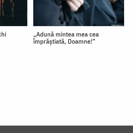
chi
„Adună mintea mea cea
împrăștiată, Doamne!”