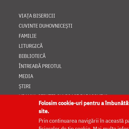
VIAȚA BISERICII
CUVINTE DUHOVNICEȘTI
FAMILIE
LITURGICĂ
BIBLIOTECĂ
ÎNTREABĂ PREOTUL
MEDIA
ȘTIRI
HRAMUL SFINTEI CUVIOASE PARASCHEVA
Folosim cookie-uri pentru a îmbunăt
site.
Prin continuarea navigării în această p
fișierelor de tip cookie.
Mai multe infor