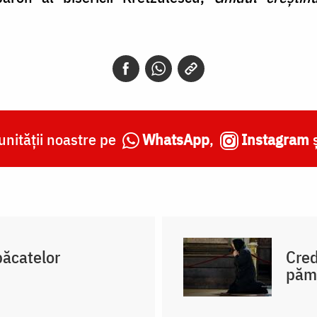
nității noastre pe
WhatsApp
,
Instagram
ăcatelor
Cred
păm