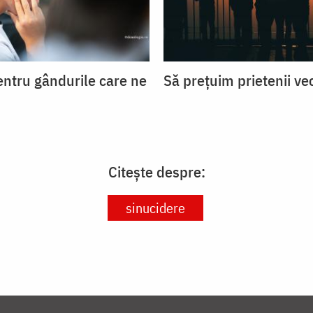
entru gândurile care ne
Să prețuim prietenii ve
Citește despre:
sinucidere