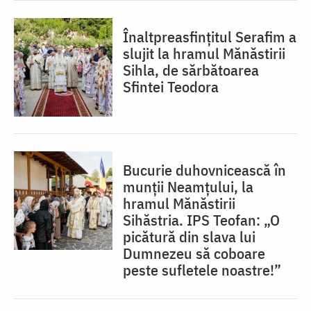
Înaltpreasfințitul Serafim a
slujit la hramul Mănăstirii
Sihla, de sărbătoarea
Sfintei Teodora
Bucurie duhovnicească în
munții Neamțului, la
hramul Mănăstirii
Sihăstria. IPS Teofan: „O
picătură din slava lui
Dumnezeu să coboare
peste sufletele noastre!”