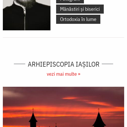
Mănăstiri și biserici
Ortodoxia în lume
ARHIEPISCOPIA IAŞILOR
vezi mai multe »