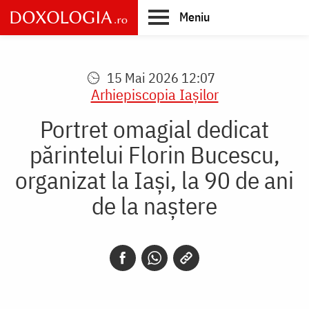
Skip
Meniu
to
main
Main
content
navigation
15 Mai 2026 12:07
Arhiepiscopia Iaşilor
Portret omagial dedicat
părintelui Florin Bucescu,
organizat la Iași, la 90 de ani
de la naștere