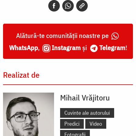
Alătură-te comunității noastre pe
WhatsApp
,
Instagram
și
Telegram
!
Realizat de
Mihail Vrăjitoru
Cuvinte ale autorului
Predici
Video
Fotografii