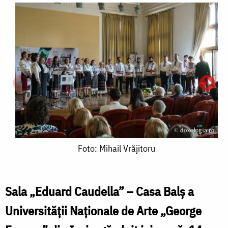
Foto:
Foto: Mihail Vrăjitoru
Mihail
Vrăjitoru
Sala „Eduard Caudella” – Casa Balș a
Universității Naționale de Arte „George
F