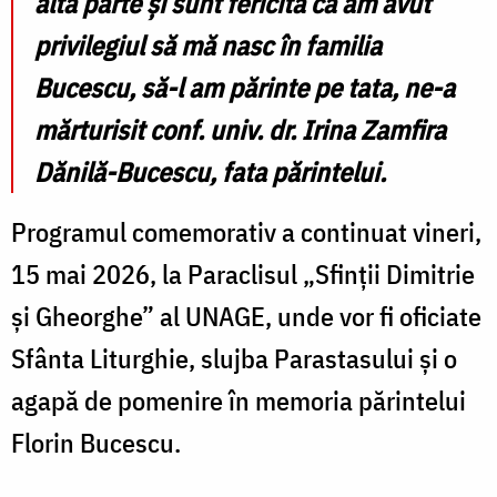
altă parte și sunt fericită că am avut
privilegiul să mă nasc în familia
Bucescu, să-l am părinte pe tata, ne-a
mărturisit conf. univ. dr. Irina Zamfira
Dănilă-Bucescu, fata părintelui.
Programul comemorativ a continuat vineri,
15 mai 2026, la Paraclisul „Sfinții Dimitrie
și Gheorghe” al UNAGE, unde vor fi oficiate
Sfânta Liturghie, slujba Parastasului și o
agapă de pomenire în memoria părintelui
Florin Bucescu.