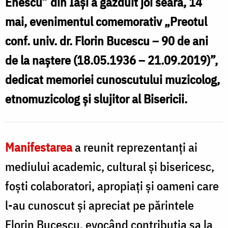
Enescu” din Iași a găzduit joi seară, 14
M
mai, evenimentul comemorativ „Preotul
V
conf. univ. dr. Florin Bucescu – 90 de ani
de la naștere (18.05.1936 – 21.09.2019)”,
dedicat memoriei cunoscutului muzicolog,
etnomuzicolog și slujitor al Bisericii.
Manifestarea
a reunit reprezentanți ai
mediului academic, cultural și bisericesc,
foști colaboratori, apropiați și oameni care
l-au cunoscut și apreciat pe părintele
Florin Bucescu, evocând contribuția sa la