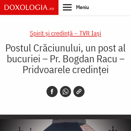
Skip
Meniu
to
main
Main
content
navigation
Spirit și credință – TVR Iași
Postul Crăciunului, un post al
bucuriei – Pr. Bogdan Racu –
Pridvoarele credinței