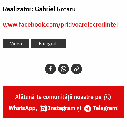
Realizator: Gabriel Rotaru
www.facebook.com/pridvoarelecredintei
Video
Fotografii
Alătură-te comunității noastre pe
WhatsApp
,
Instagram
și
Telegram
!