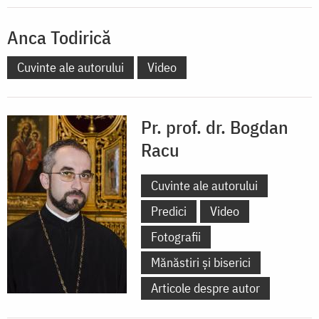
Anca Todirică
Cuvinte ale autorului
Video
Pr. prof. dr. Bogdan
Racu
Cuvinte ale autorului
Predici
Video
Fotografii
Mănăstiri și biserici
Articole despre autor