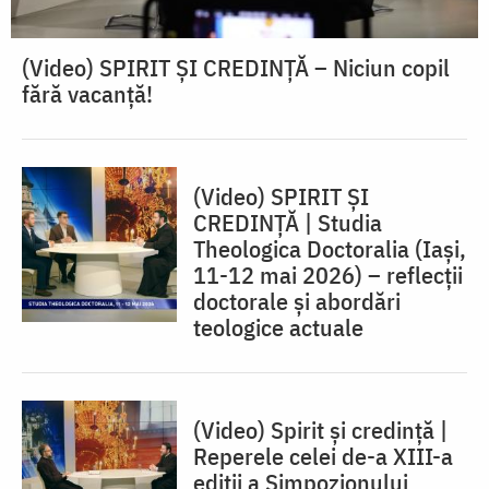
(Video) SPIRIT ŞI CREDINŢĂ – Niciun copil
fără vacanţă!
(Video) SPIRIT ȘI
CREDINȚĂ | Studia
Theologica Doctoralia (Iaşi,
11-12 mai 2026) – reflecţii
doctorale şi abordări
teologice actuale
(Video) Spirit și credință |
Reperele celei de-a XIII-a
ediții a Simpozionului