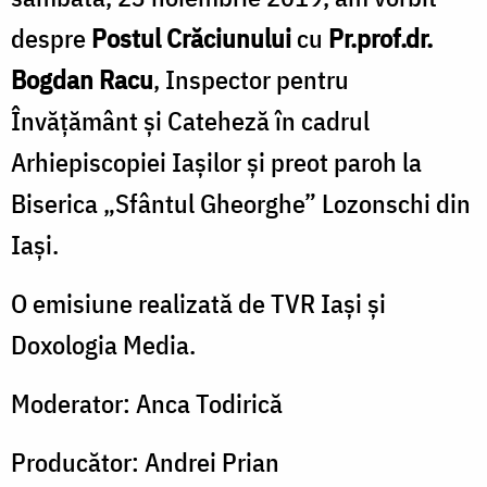
despre
Postul Crăciunului
cu
Pr.prof.dr.
Bogdan Racu
, Inspector pentru
Învăţământ şi Cateheză în cadrul
Arhiepiscopiei Iaşilor şi preot paroh la
Biserica „Sfântul Gheorghe” Lozonschi din
Iaşi.
O emisiune realizată de TVR Iaşi şi
Doxologia Media.
Moderator: Anca Todirică
Producător: Andrei Prian