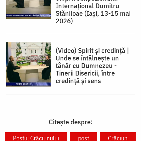
Internațional Dumitru
Stăniloae (Iaşi, 13-15 mai
2026)
(Video) Spirit și credință |
Unde se întâlnește un
tânăr cu Dumnezeu -
Tinerii Bisericii, între
credinţă şi sens
Citește despre:
Postul Crăciunului
post
Crăciun