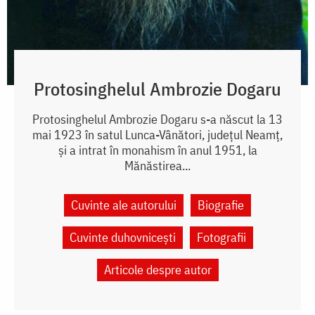
Protosinghelul Ambrozie Dogaru
Protosinghelul Ambrozie Dogaru s-a născut la 13
mai 1923 în satul Lunca-Vânători, județul Neamț,
și a intrat în monahism în anul 1951, la
Mănăstirea...
Cuvinte ale autorului
Biografie
Cuvinte duhovnicești
Fotografii
Articole despre autor