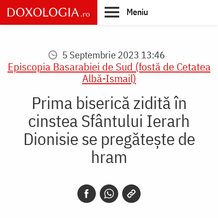
Skip
Meniu
to
main
Main
content
navigation
5 Septembrie 2023 13:46
Episcopia Basarabiei de Sud (fostă de Cetatea
Albă-Ismail)
Prima biserică zidită în
cinstea Sfântului Ierarh
Dionisie se pregăteşte de
hram