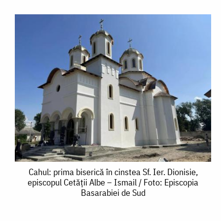
Cahul:
Cahul: prima biserică în cinstea Sf. Ier. Dionisie,
episcopul Cetății Albe – Ismail / Foto: Episcopia
prima
Basarabiei de Sud
biserică