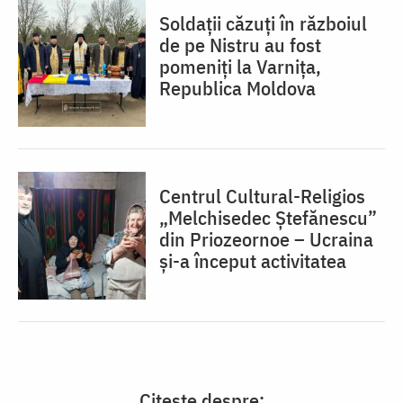
Soldații căzuți în războiul
de pe Nistru au fost
pomeniți la Varnița,
Republica Moldova
Centrul Cultural-Religios
„Melchisedec Ștefănescu”
din Priozeornoe – Ucraina
și-a început activitatea
Citește despre: