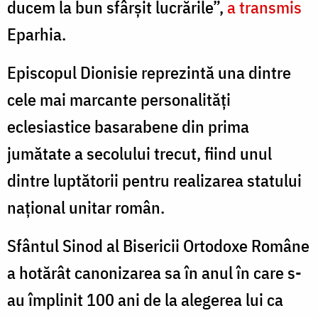
ducem la bun sfârșit lucrările”,
a transmis
Basarabiei
de
Eparhia.
Sud
Episcopul Dionisie reprezintă una dintre
cele mai marcante personalități
eclesiastice basarabene din prima
jumătate a secolului trecut, fiind unul
dintre luptătorii pentru realizarea statului
național unitar român.
Sfântul Sinod al Bisericii Ortodoxe Române
a hotărât canonizarea sa în anul în care s-
au împlinit 100 ani de la alegerea lui ca