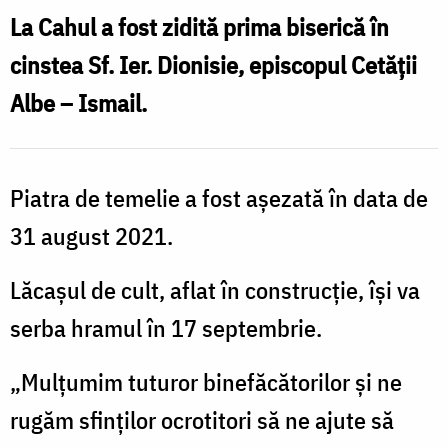
în
La Cahul a fost zidită prima biserică în
cinstea
cinstea Sf. Ier. Dionisie, episcopul Cetății
Sf.
Albe – Ismail.
Ier.
Dionisie,
episcopul
Piatra de temelie a fost aşezată în data de
Cetății
31 august 2021.
Albe
–
Lăcaşul de cult, aflat în construcţie, îşi va
Ismail
serba hramul în 17 septembrie.
/
„Mulțumim tuturor binefăcătorilor şi ne
Foto:
rugăm sfinților ocrotitori să ne ajute să
Episcopia