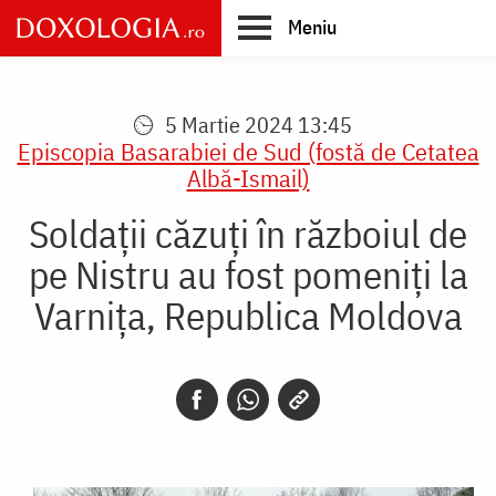
Skip
Meniu
to
main
Main
content
navigation
5 Martie 2024 13:45
Episcopia Basarabiei de Sud (fostă de Cetatea
Albă-Ismail)
Soldații căzuți în războiul de
pe Nistru au fost pomeniți la
Varnița, Republica Moldova