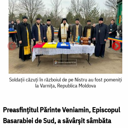
Soldații
Soldații căzuți în războiul de pe Nistru au fost pomeniți
la Varnița, Republica Moldova
căzuți
în
războiul
Preasfințitul Părinte Veniamin, Episcopul
S
S
de
Basarabiei de Sud, a săvârșit sâmbăta
c