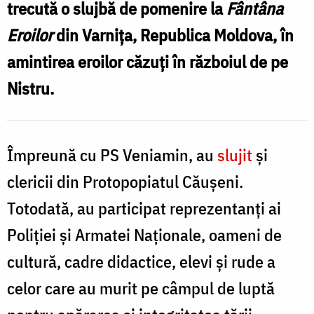
pe
trecută o slujbă de pomenire la
Fântâna
î
Nistru
Eroilor
din Varniţa, Republica Moldova, în
r
au
amintirea eroilor căzuți în războiul de pe
fost
Nistru.
pomeniți
N
la
Varnița,
Împreună cu PS Veniamin, au
slujit
și
f
Republica
clericii din Protopopiatul Căușeni.
Moldova
Totodată, au participat reprezentanți ai
l
Poliției și Armatei Naționale, oameni de
V
cultură, cadre didactice, elevi și rude a
celor care au murit pe câmpul de luptă