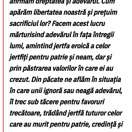
afirmăm dreptatea și adevărul. Cum
apărăm libertatea noastră și prețuim
sacrificiul lor? Facem acest lucru
mărturisind adevărul în fața întregii
lumi, amintind jertfa eroică a celor
jertfiți pentru patrie și neam, dar și
prin păstrarea valorilor în care ei au
crezut. Din păcate ne aflăm în situația
în care unii ignoră sau neagă adevărul,
îl trec sub tăcere pentru favoruri
trecătoare, trădând jertfă tuturor celor
care au murit pentru patrie, credință și