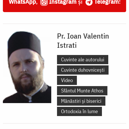
WhatsApp
,
Instagram
și
Telegram
!
Pr. Ioan Valentin
Istrati
Cuvinte ale autorului
Cuvinte duhovnicești
Video
Sfântul Munte Athos
Mănăstiri și biserici
Ortodoxia în lume