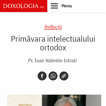
Skip
Meniu
to
main
Main
content
navigation
Reflecții
Primăvara intelectualului
ortodox
Pr. Ioan Valentin Istrati