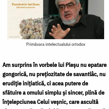
Primăvara
Primăvara intelectualului ortodox
intelectualului
ortodox
Am surprins în vorbele lui Pleşu nu epatare
gongorică, nu preţiozitate de savantlâc, nu
erudiţie iniţiatică, ci acea putere de
sfătuire a omului simplu şi sincer, plină de
înţelepciunea Celui veşnic, care ascultă