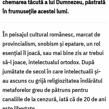
chemarea tăcută a lui Dumnezeu, păstrată
în frumuseţile acestei lumi.
În peisajul cultural românesc, marcat de
provincialism, snobism şi epatare, un rol
esenţial îl joacă, sau mai bine zis ar trebui
să-l joace, intelectualul ortodox. După
jumătate de secol în care intelectualii şi-
au ascuns cu grijă religiozitatea îndărătul
metaforelor greu de pătruns pentru
canaliile de la cenzură, iată că de 20 de ani
este libertate.