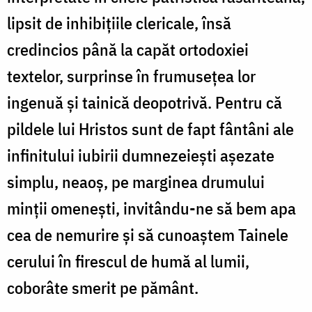
lipsit de inhibiţiile clericale, însă
credincios până la capăt ortodoxiei
textelor, surprinse în frumuseţea lor
ingenuă şi tainică deopotrivă. Pentru că
pildele lui Hristos sunt de fapt fântâni ale
infinitului iubirii dumnezeieşti aşezate
simplu, neaoş, pe marginea drumului
minţii omeneşti, invitându-ne să bem apa
cea de nemurire şi să cunoaştem Tainele
cerului în firescul de humă al lumii,
coborâte smerit pe pământ.