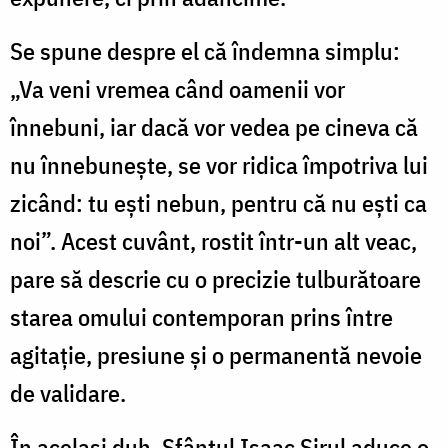
Se spune despre el că îndemna simplu:
„Va veni vremea când oamenii vor
înnebuni, iar dacă vor vedea pe cineva că
nu înnebunește, se vor ridica împotriva lui
zicând: tu ești nebun, pentru că nu ești ca
noi”. Acest cuvânt, rostit într-un alt veac,
pare să descrie cu o precizie tulburătoare
starea omului contemporan prins între
agitație, presiune și o permanentă nevoie
de validare.
În același duh, Sfântul Isaac Sirul aduce o