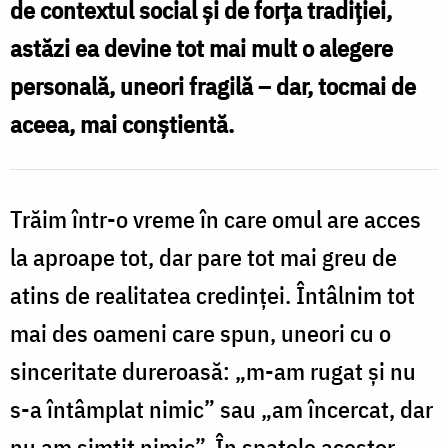
de contextul social și de forța tradiției,
Dumnezeu
astăzi ea devine tot mai mult o alegere
/
personală, uneori fragilă – dar, tocmai de
Foto:
aceea, mai conștientă.
Oana
Nechifor
Trăim într-o vreme în care omul are acces
la aproape tot, dar pare tot mai greu de
atins de realitatea credinței. Întâlnim tot
mai des oameni care spun, uneori cu o
sinceritate dureroasă: „m-am rugat și nu
s-a întâmplat nimic” sau „am încercat, dar
nu am simțit nimic”. În spatele acestor