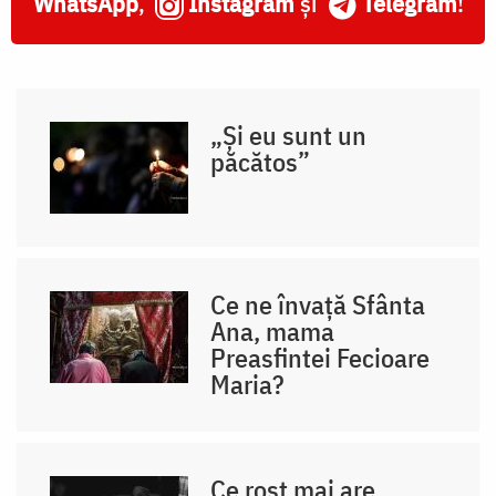
WhatsApp
,
Instagram
și
Telegram
!
„Și eu sunt un
păcătos”
Ce ne învață Sfânta
Ana, mama
Preasfintei Fecioare
Maria?
Ce rost mai are