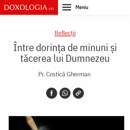
Skip
Meniu
to
main
Main
content
navigation
Reflecții
Între dorința de minuni și
tăcerea lui Dumnezeu
Pr. Costică Gherman