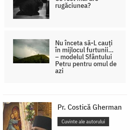
rugăciunea?
Nu înceta să-L cauți
în mijlocul furtunii...
– modelul Sfântului
Petru pentru omul de
azi
Pr. Costică Gherman
Cuvinte ale autorului