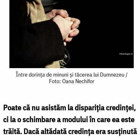
Între
Între dorința de minuni și tăcerea lui Dumnezeu /
Foto: Oana Nechifor
dorința
de
minuni
Poate că nu asistăm la dispariția credinței,
și
ci la o schimbare a modului în care ea este
tăcerea
trăită. Dacă altădată credința era susținută
lui