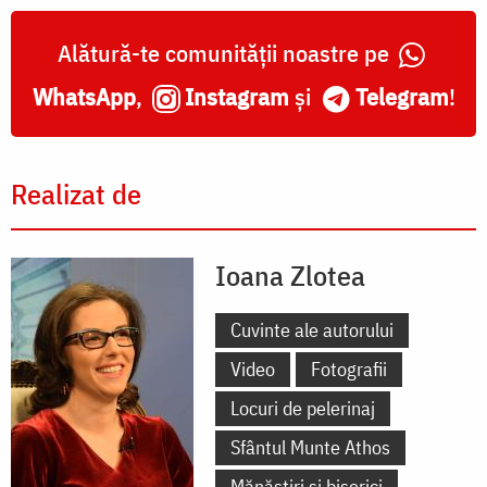
Alătură-te comunității noastre pe
WhatsApp
,
Instagram
și
Telegram
!
Realizat de
Ioana Zlotea
Cuvinte ale autorului
Video
Fotografii
Locuri de pelerinaj
Sfântul Munte Athos
Mănăstiri și biserici