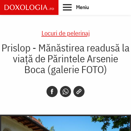
Skip
Meniu
to
main
Main
content
navigation
Locuri de pelerinaj
Prislop - Mănăstirea readusă la
viață de Părintele Arsenie
Boca (galerie FOTO)