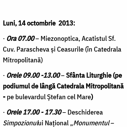
Luni, 14 octombrie 2013:
·
Ora 07.00
– Miezonoptica, Acatistul Sf.
Cuv. Parascheva şi Ceasurile (în Catedrala
Mitropolitană)
·
Orele 09.00 -13.00
–
Sfânta Liturghie (pe
podiumul de lângă Catedrala Mitropolitană
-
pe bulevardul Ștefan cel Mare
)
·
Orele 17.00 - 17.30
– Deschiderea
Simpozionul
ui Național „
Monumentul
–