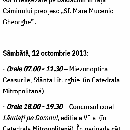
Căminului preoțesc „Sf. Mare Mucenic
Gheorghe”
.
Sâmbătă, 12 octombrie 2013
:
·
Orele 07.00 - 11.30
–
Miezonoptica,
Ceasurile, Sfânta Liturghie (în Catedrala
Mitropolitană).
·
Orele
18.00 - 19.30
– Concursul coral
Lăudaţi pe Domnul
, ediţia a VI-a (în
Catedrala Mitropolitană). În perioada cât