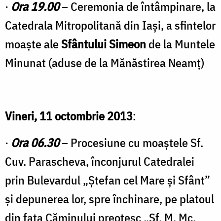
·
Ora 19.00
– Ceremonia de întâmpinare, la
Catedrala Mitropolitană din Iași, a sfintelor
moaşte ale
Sfântului Simeon
de la Muntele
Minunat (aduse de la Mănăstirea Neamț)
Vineri, 11 octombrie 2013
:
·
Ora 06.30
– Procesiune cu moaştele Sf.
Cuv. Parascheva, înconjurul Catedralei
prin Bulevardul „Ştefan cel Mare şi Sfânt”
şi depunerea lor, spre închinare, pe platoul
din faţa Căminului preoțesc „Sf. M. Mc.