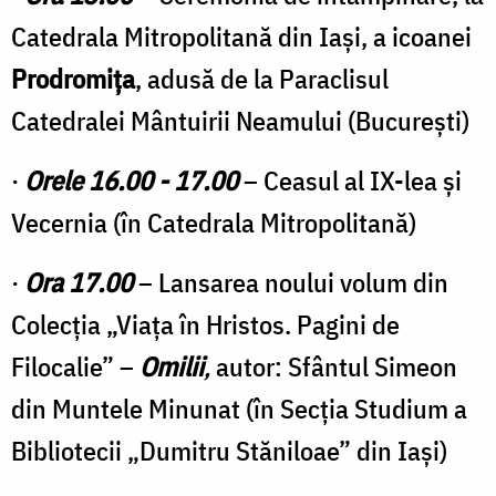
Catedrala Mitropolitană din Iași, a icoanei
Prodromița
, adusă de la Paraclisul
Catedralei Mântuirii Neamului (București)
·
Orele 16.00 - 17.00
– Ceasul al IX-lea și
Vecernia (în Catedrala Mitropolitană)
·
Ora 17.00
– Lansarea noului volum din
Colecția „Viața în Hristos. Pagini de
Filocalie” –
Omilii
,
autor: Sfântul Simeon
din Muntele Minunat (în Secția Studium a
Bibliotecii „Dumitru Stăniloae” din Iași)