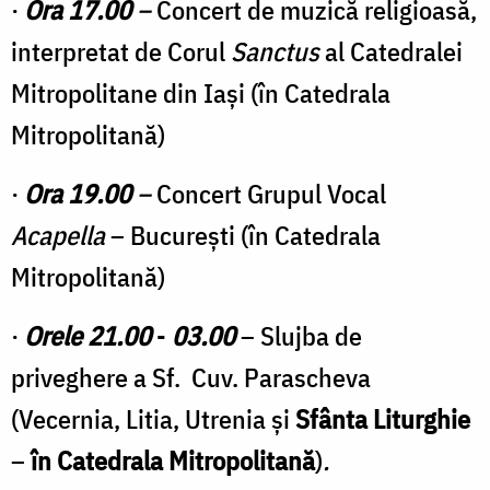
·
Ora 17.00
–
Concert de muzică religioasă,
interpretat de Corul
Sanctus
al Catedralei
Mitropolitane din Iaşi (în Catedrala
Mitropolitană)
·
Ora 19.00
–
Concert Grupul Vocal
Acapella
– București (în Catedrala
Mitropolitană)
·
Orele 21.00
-
03.00
– Slujba de
priveghere a Sf. Cuv. Parascheva
(Vecernia, Litia, Utrenia şi
Sfânta Liturghie
–
în Catedrala Mitropolitană
)
.