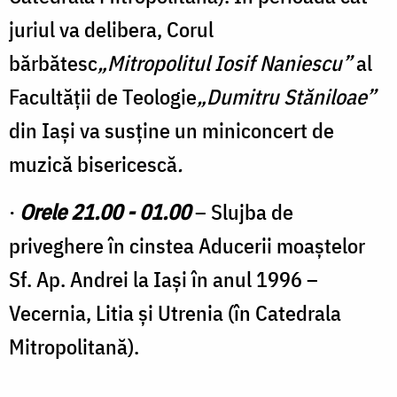
juriul va delibera, Corul
bărbătesc
„Mitropolitul Iosif Naniescu”
al
Facultății de Teologie
„Dumitru Stăniloae”
din Iași va susține un miniconcert de
muzică bisericescă
.
·
Orele 21.00 - 01.00
– Slujba de
priveghere în cinstea Aducerii moaştelor
Sf. Ap. Andrei la Iaşi în anul 1996 –
Vecernia, Litia şi Utrenia (în Catedrala
Mitropolitană).