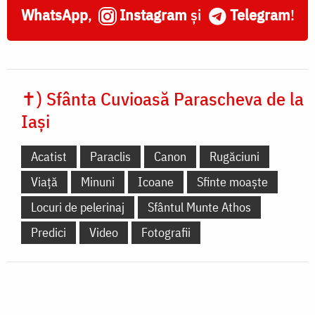
WhatsApp
,
Instagram
și
Telegram
!
✝) Sfânta Cuvioasă
Parascheva de la Iași
Acatist
Paraclis
Canon
Rugăciuni
Viață
Minuni
Icoane
Sfinte moaște
Locuri de pelerinaj
Sfântul Munte Athos
Predici
Video