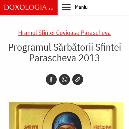
Skip
Meniu
to
main
Main
content
navigation
Hramul Sfintei Cuvioase Parascheva
Programul Sărbătorii Sfintei
Parascheva 2013