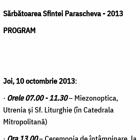
S
ărbătoarea Sfintei Parascheva - 2013
PROGRAM
Joi, 10 octombrie 2013
:
·
Orele 07.00 - 11.30
– Miezonoptica,
Utrenia şi Sf. Liturghie (în Catedrala
Mitropolitană)
·
Ora 13.00
– Ceremonia de întâmpinare, la