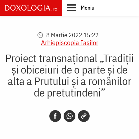
Skip
Meniu
to
main
Main
content
navigation
8 Martie 2022 15:22
Arhiepiscopia Iaşilor
Proiect transnațional „Tradiții
și obiceiuri de o parte și de
alta a Prutului și a românilor
de pretutindeni”