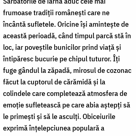
Sărbătorile de iarnă aduc cele mai
de
frumoase tradiții românești care ne
pretutindeni”
încântă sufletele. Oricine își amintește de
această perioadă, când timpul parcă stă în
loc, iar poveștile bunicilor prind viață și
întipăresc bucurie pe chipul tuturor. Îți
fuge gândul la zăpadă, mirosul de cozonac
făcut la cuptorul de cărămidă și la
colindele care completează atmosfera de
emoție sufletească pe care abia aștepți să
le primești și să le asculți. Obiceiurile
exprimă înțelepciunea populară a