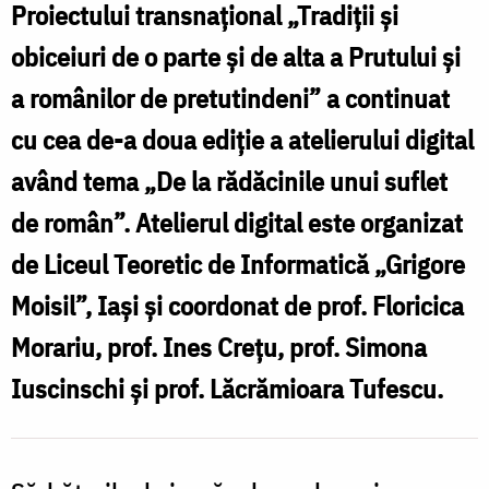
și
Proiectului transnațional „Tradiții și
obiceiuri
obiceiuri de o parte și de alta a Prutului și
de
a românilor de pretutindeni” a continuat
o
cu cea de-a doua ediție a atelierului digital
parte
având tema „De la rădăcinile unui suflet
și
de român”. Atelierul digital este organizat
de
de Liceul Teoretic de Informatică „Grigore
alta
Moisil”, Iași și coordonat de prof. Floricica
a
Morariu, prof. Ines Crețu, prof. Simona
Prutului
Iuscinschi și prof. Lăcrămioara Tufescu.
și
a
românilor