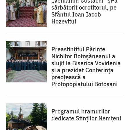
„Veniamin Costachi” și-a
sărbătorit ocrotitorul, pe
Sfântul Ioan Iacob
Hozevitul
Preasfințitul Părinte
Nichifor Botoșăneanul a
slujit la Biserica Vovidenia
și a prezidat Conferința
preoțească a
Protopopiatului Botoșani
Programul hramurilor
dedicate Sfinților Nemțeni