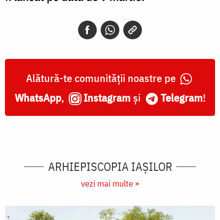
Alătură-te comunității noastre pe
WhatsApp
,
Instagram
și
Telegram
!
ARHIEPISCOPIA IAŞILOR
vezi mai multe »