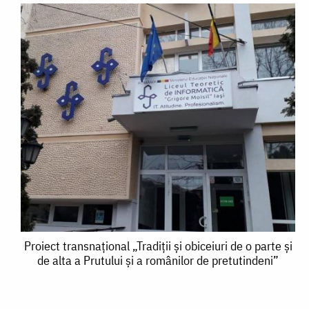
Proiect
Proiect transnațional „Tradiții și obiceiuri de o parte și
de alta a Prutului și a românilor de pretutindeni”
transnațional
„Tradiții