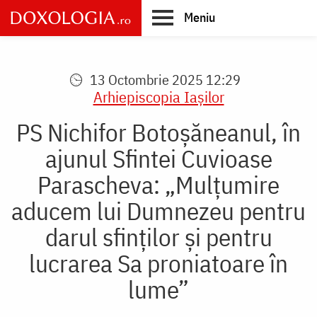
Skip
Meniu
to
main
Main
content
navigation
13 Octombrie 2025 12:29
Arhiepiscopia Iaşilor
PS Nichifor Botoșăneanul, în
ajunul Sfintei Cuvioase
Parascheva: „Mulțumire
aducem lui Dumnezeu pentru
darul sfinților și pentru
lucrarea Sa proniatoare în
lume”