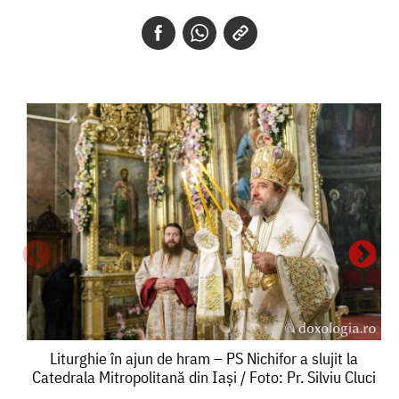
Liturghie
Liturghie în ajun de hram – PS Nichifor a slujit la
Catedrala Mitropolitană din Iași / Foto: Pr. Silviu Cluci
în