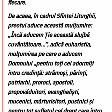
fiecare.
De aceea, în cadrul Sfintei Liturghii,
preotul aduce această mulțumire:
„Încă aducem Ție această slujbă
cuvântătoare...”, adică euharistia,
mulțumirea pe care o aducem
Domnului „pentru toți cei adormiți
întru credință: strămoși, părinți,
patriarhi, proroci, apostoli,
propovăduitori, evangheliști,
mucenici, mărturisitori, pustnici și
pentru tot sufletul cel drept care întru