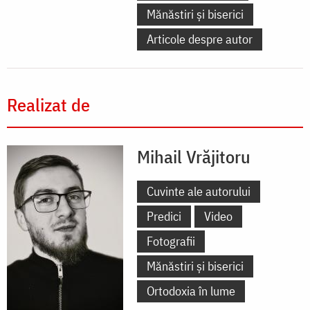
Mănăstiri și biserici
Articole despre autor
Realizat de
Mihail Vrăjitoru
Cuvinte ale autorului
Predici
Video
Fotografii
Mănăstiri și biserici
Ortodoxia în lume