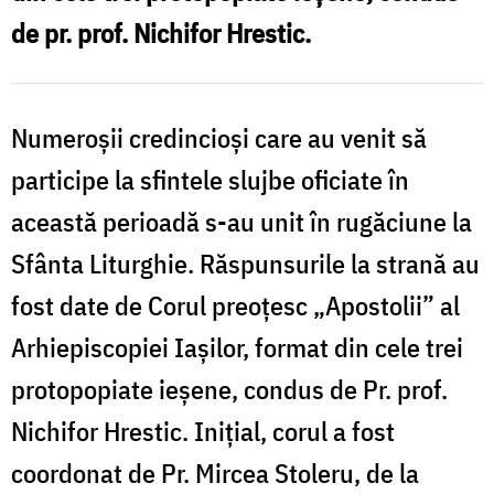
C
de pr. prof. Nichifor Hrestic.
/
M
Foto:
d
Pr.
Numeroșii credincioși care au venit să
I
Silviu
/
participe la sfintele slujbe oficiate în
Cluci
F
această perioadă s-au unit în rugăciune la
P
Sfânta Liturghie. Răspunsurile la strană au
S
fost date de Corul preoțesc „Apostolii” al
C
Arhiepiscopiei Iașilor, format din cele trei
protopopiate ieșene, condus de Pr. prof.
Nichifor Hrestic. Inițial, corul a fost
coordonat de Pr. Mircea Stoleru, de la