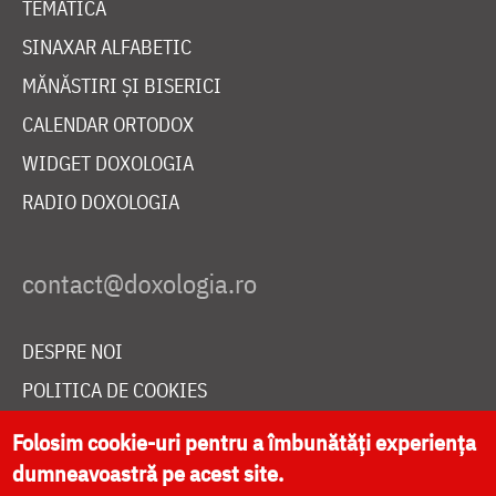
TEMATICĂ
SINAXAR ALFABETIC
MĂNĂSTIRI ȘI BISERICI
CALENDAR ORTODOX
WIDGET DOXOLOGIA
RADIO DOXOLOGIA
DESPRE NOI
POLITICA DE COOKIES
DONEAZĂ ONLINE PENTRU CATEDRALA NAȚIONALĂ
Folosim cookie-uri pentru a îmbunătăți experiența
dumneavoastră pe acest site.