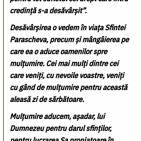
credință s-a desăvârșit”.
Desăvârșirea o vedem în viața Sfintei
Parascheva, precum și mângâierea pe
care ea o aduce oamenilor spre
mulțumire. Cei mai mulți dintre cei
care veniți, cu nevoile voastre, veniți
cu gând de mulțumire pentru această
aleasă zi de sărbătoare.
Mulțumire aducem, așadar, lui
Dumnezeu pentru darul sfinților,
pentru lucrarea Sa proniatoare în