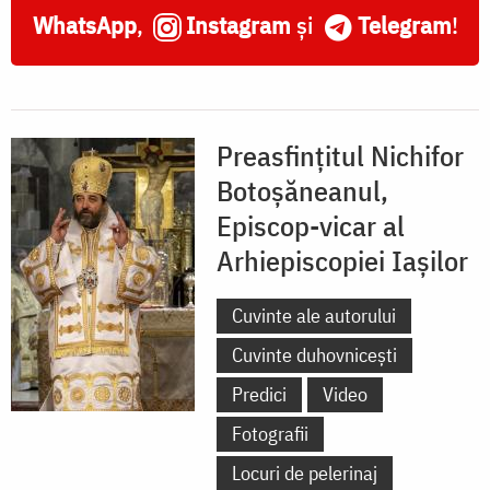
WhatsApp
,
Instagram
și
Telegram
!
Preasfințitul Nichifor
Botoșăneanul,
Episcop-vicar al
Arhiepiscopiei Iașilor
Cuvinte ale autorului
Cuvinte duhovnicești
Predici
Video
Fotografii
Locuri de pelerinaj