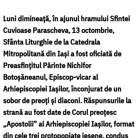
ajun
de
Luni dimineață, în ajunul hramului Sfintei
L
hram
Cuvioase Parascheva, 13 octombrie,
î
–
Sfânta Liturghie de la Catedrala
a
PS
Mitropolitană din Iași a fost oficiată de
Nichifor
Preasfințitul Părinte Nichifor
a
Botoșăneanul, Episcop-vicar al
slujit
Arhiepiscopiei Iașilor, înconjurat de un
la
sobor de preoți și diaconi. Răspunsurile la
N
Catedrala
strană au fost date de Corul preoțesc
Mitropolitană
s
„Apostolii” al Arhiepiscopiei Iașilor, format
din
l
din cele trei protopopiate ieșene, condus
Iași