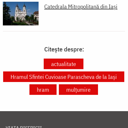
Catedrala Mitropolitană din Iaşi
Citește despre:
actualitate
Hramul Sfintei Cuvioase Parascheva de la Iași
hram
mulțumire