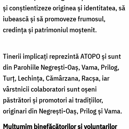
și conștientizeze originea și identitatea, să
iubească și să promoveze frumosul,
credința și patrimoniul moștenit.
Tinerii implicați reprezintă ATOPO și sunt
din Parohiile Negrești-Oaș, Vama, Prilog,
Turț, Lechința, Cămârzana, Racșa, iar
vârstnicii colaboratori sunt oșeni
păstrători și promotori ai tradițiilor,
originari din Negrești-Oaș, Prilog și Vama.
Mulțumim binefăcătorilor și voluntarilor