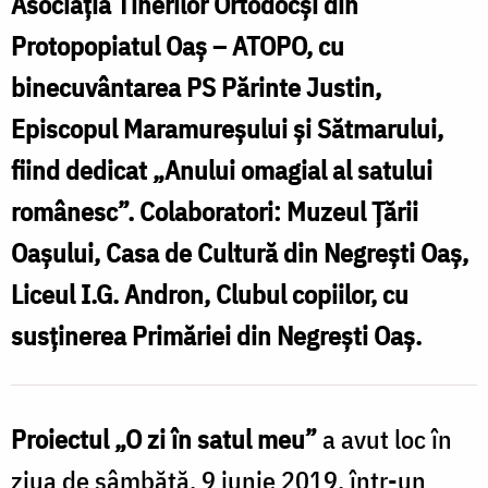
Asociația Tinerilor Ortodocși din
E
Protopopiatul Oaș – ATOPO, cu
binecuvântarea PS Părinte Justin,
Episcopul Maramureșului și Sătmarului,
fiind dedicat „Anului omagial al satului
românesc”. Colaboratori: Muzeul Țării
Oașului, Casa de Cultură din Negrești Oaș,
Liceul I.G. Andron, Clubul copiilor, cu
susținerea Primăriei din Negrești Oaș.
Proiectul „O zi în satul meu”
a avut loc în
ziua de sâmbătă, 9 iunie 2019, într-un