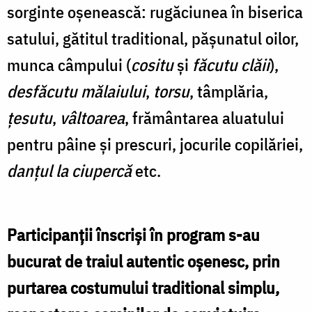
sorginte oșenească: rugăciunea în biserica
satului, gătitul traditional, pășunatul oilor,
munca câmpului (
cositu
și
făcutu clăii
),
desfăcutu mălaiului
,
torsu
, tâmplăria,
țesutu
,
vâltoarea
, frământarea aluatului
pentru pâine și prescuri, jocurile copilăriei,
danțul la ciupercă
etc.
Participanții înscriși în program s-au
bucurat de traiul autentic oșenesc, prin
purtarea costumului traditional simplu,