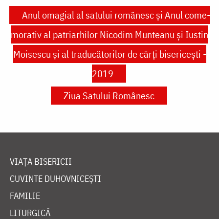
Anul omagial al satului româ­nesc şi Anul come­
morativ al patriarhilor Nicodim Munteanu şi Iustin
Moisescu şi al traducătorilor de cărţi bisericești -
2019
Ziua Satului Românesc
VIAȚA BISERICII
CUVINTE DUHOVNICEȘTI
FAMILIE
LITURGICĂ