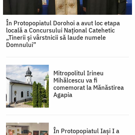
În Protopopiatul Dorohoi a avut loc etapa
locală a Concursului Național Catehetic
„Tinerii și vârstnicii să laude numele
Domnului”
Mitropolitul Irineu
Mihălcescu va fi
comemorat la Mănăstirea
Agapia
În Protopopiatul Iaşi I a