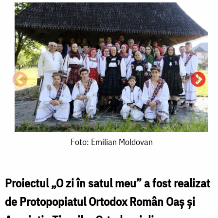
Foto:
Foto: Emilian Moldovan
Emilian
Moldovan
Proiectul „O zi în satul meu” a fost realizat
de Protopopiatul Ortodox Român Oaș și
F