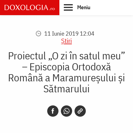
Skip
Meniu
to
main
Main
content
navigation
11 Iunie 2019 12:04
Știri
Proiectul „O zi în satul meu”
– Episcopia Ortodoxă
Română a Maramureşului şi
Sătmarului