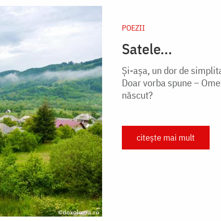
POEZII
Satele...
Și-așa, un dor de simplita
Doar vorba spune – Omeni
născut?
citește mai mult