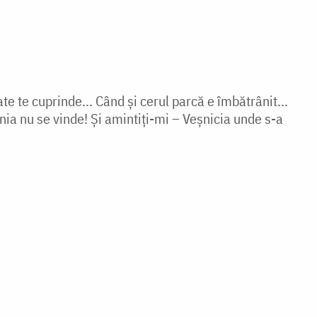
te te cuprinde... Când și cerul parcă e îmbătrânit...
a nu se vinde! Și amintiți-mi – Veșnicia unde s-a