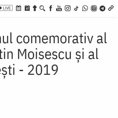
LIVE
07
nul come­morativ al
in Moisescu şi al
ești - 2019