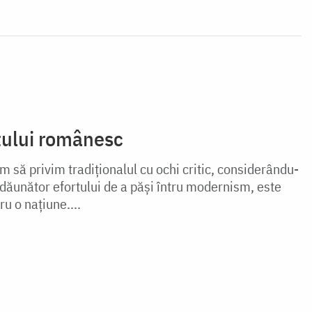
tului românesc
 să privim tradiționalul cu ochi critic, considerându-
i dăunător efortului de a păși întru modernism, este
ru o națiune....