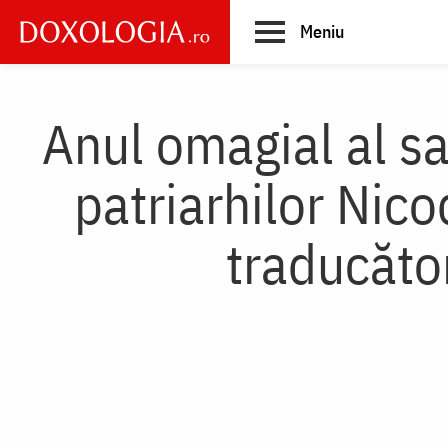
Skip
Meniu
to
main
Main
content
navigation
Anul omagial al sa
patriarhilor Nic
traducător