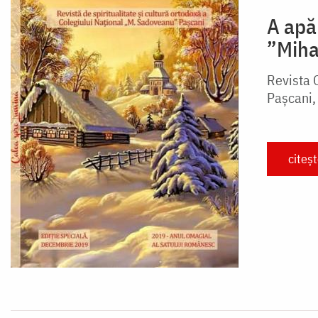
A apă
”Miha
Revista 
Paşcani,
citeș