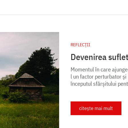
REFLECȚII
Devenirea sufle
Momentul în care ajungem
l un factor perturbator ș
începutul sfârșitului pent
citește mai mult