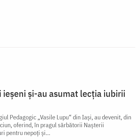
i ieşeni şi-au asumat lecţia iubirii
egiul Pedagogic „Vasile Lupu“ din Iaşi, au devenit, din
ciun, oferind, în pragul sărbătorii Naşterii
i pentru nepoţi şi...