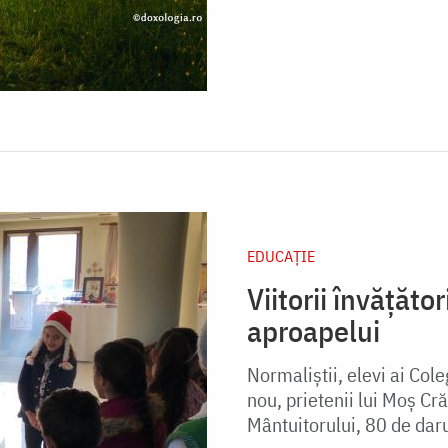
EDUCAŢIE
Viitorii învăţător
aproapelui
Normaliştii, elevi ai Col
nou, prietenii lui Moş Cră
Mântuitorului, 80 de darur