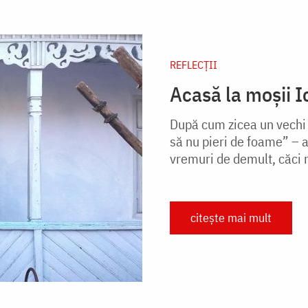
REFLECȚII
Acasă la moșii I
După cum zicea un vechi
să nu pieri de foame” – a
vremuri de demult, căci 
citește mai mult