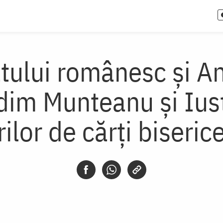
tului româ­nesc şi A
odim Munteanu şi Iust
ilor de cărţi biseric