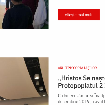
citește mai mult
ARHIEPISCOPIA IAŞILOR
„Hristos Se naște
Protopopiatul 2 
Cu binecuvântarea Înaltpr
decembrie 2019, a avut l