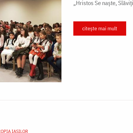
„Hristos Se naște, Slăviți
citește mai mult
OPIA IAŞILOR