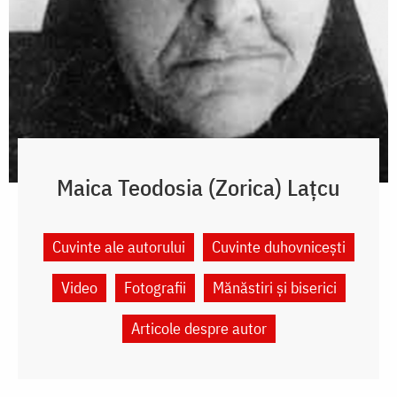
Maica Teodosia (Zorica) Lațcu
Cuvinte ale autorului
Cuvinte duhovnicești
Video
Fotografii
Mănăstiri și biserici
Articole despre autor