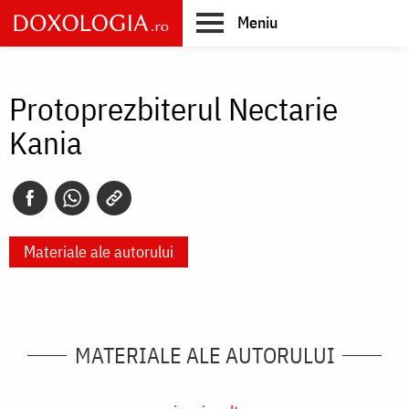
Skip
Meniu
to
main
Main
content
navigation
Protoprezbiterul Nectarie
Kania
Materiale ale autorului
MATERIALE ALE AUTORULUI