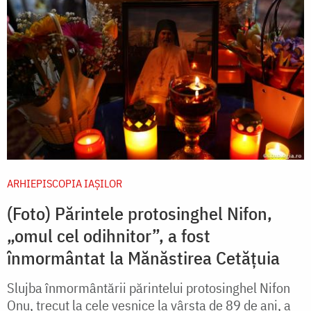
ARHIEPISCOPIA IAŞILOR
(Foto) Părintele protosinghel Nifon,
„omul cel odihnitor”, a fost
înmormântat la Mănăstirea Cetăţuia
Slujba înmormântării părintelui protosinghel Nifon
Onu, trecut la cele veșnice la vârsta de 89 de ani, a