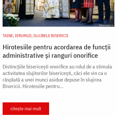
TAINE, IERURGII, SLUJBELE BISERICII
Hirotesiile pentru acordarea de funcții
administrative și ranguri onorifice
Distincțiile bisericești onorifice au rolul de a stimula
activitatea slujitorilor bisericești, căci ele vin ca o
răsplată a unei munci asidue depuse în slujirea
Bisericii. Hirotesiile pentru...
citește mai mult