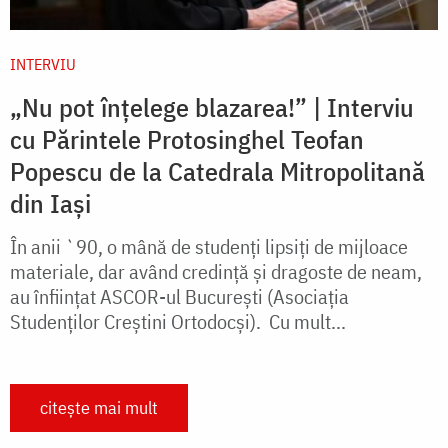
INTERVIU
„Nu pot înțelege blazarea!” | Interviu
cu Părintele Protosinghel Teofan
Popescu de la Catedrala Mitropolitană
din Iași
În anii `90, o mână de studenți lipsiți de mijloace
materiale, dar având credință și dragoste de neam,
au înființat ASCOR-ul București (Asociația
Studenților Creștini Ortodocși). Cu mult...
citește mai mult