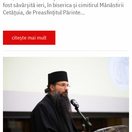
fost săvârșită ieri, în biserica şi cimitirul Mănăstirii
Cetăţuia, de Preasfințitul Părinte...
citește mai mult