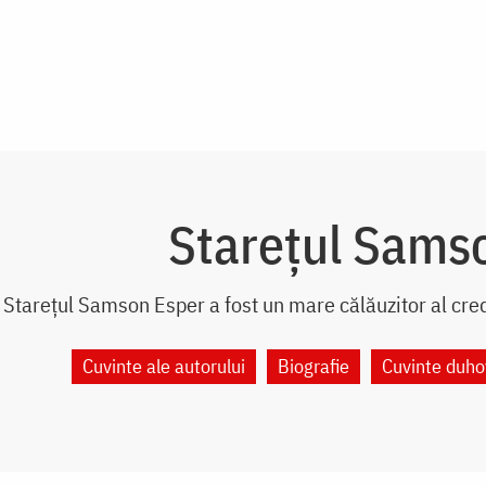
Starețul Sams
Starețul Samson Esper a fost un mare călăuzitor al cred
Cuvinte ale autorului
Biografie
Cuvinte duho