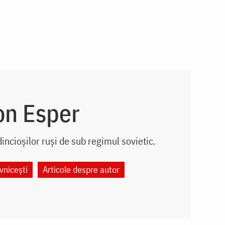
on Esper
incioșilor ruși de sub regimul sovietic.
vnicești
Articole despre autor