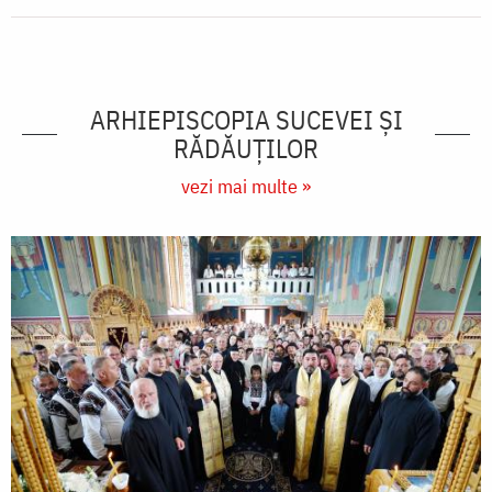
ARHIEPISCOPIA SUCEVEI ŞI
RĂDĂUŢILOR
vezi mai multe »