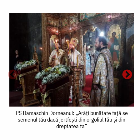
PS
PS Damaschin Dorneanul: „Arăți bunătate față se
semenul tău dacă jertfești din orgoliul tău și din
Damaschin
dreptatea ta”
Dorneanul: