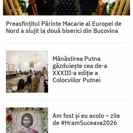
Preasfințitul Părinte Macarie al Europei de
Nord a slujit la două biserici din Bucovina
Mănăstirea Putna
găzduiește cea de-a
XXXIII-a ediție a
Colocviilor Putnei
Am fost și eu acolo – zile
de #HramSuceava2026