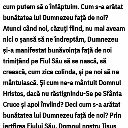
cum putem să o înfăptuim. Cum s-a arătat
bunătatea lui Dumnezeu faţă de noi?
Atunci când noi, căzuţi fiind, nu mai aveam
nici o şansă să ne îndreptăm, Dumnezeu
şi-a manifestat bunăvoinţa faţă de noi
trimiţând pe Fiul Său să se nască, să
crească, cum zice colinda, şi pe noi să ne
mântuiască. Şi cum ne-a mântuit Domnul
Hristos, dacă nu răstignindu-Se pe Sfânta
Cruce şi apoi înviind? Deci cum s-a arătat
bunătatea lui Dumnezeu faţă de noi? Prin
jertfirea Fiului Său, Domnul nostru Iisus