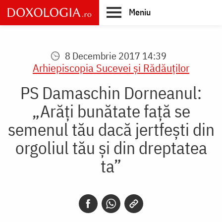
Skip
Meniu
to
main
Main
content
navigation
8 Decembrie 2017 14:39
Arhiepiscopia Sucevei şi Rădăuţilor
PS Damaschin Dorneanul:
„Arăți bunătate față se
semenul tău dacă jertfești din
orgoliul tău și din dreptatea
ta”