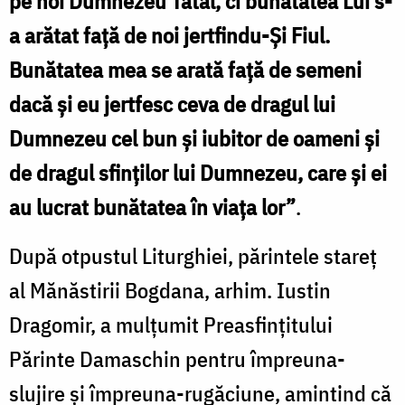
pe noi Dumnezeu Tatăl, ci bunătatea Lui s-
a arătat faţă de noi jertfindu-Şi Fiul.
Bunătatea mea se arată faţă de semeni
dacă şi eu jertfesc ceva de dragul lui
Dumnezeu cel bun şi iubitor de oameni şi
de dragul sfinţilor lui Dumnezeu, care şi ei
au lucrat bunătatea în viaţa lor”
.
După otpustul Liturghiei, părintele stareţ
al Mănăstirii Bogdana, arhim. Iustin
Dragomir, a mulţumit Preasfinţitului
Părinte Damaschin pentru împreuna-
slujire şi împreuna-rugăciune, amintind că