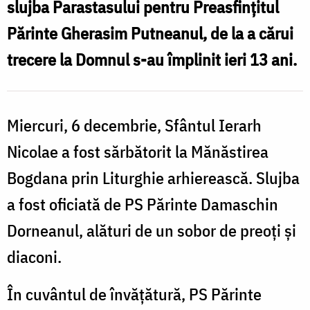
slujba Parastasului pentru Preasfinţitul
d
dreptatea
d
Părinte Gherasim Putneanul, de la a cărui
ta”
t
trecere la Domnul s-au împlinit ieri 13 ani.
Miercuri, 6 decembrie, Sfântul Ierarh
Nicolae a fost sărbătorit la Mănăstirea
Bogdana prin Liturghie arhierească. Slujba
a fost oficiată de PS Părinte Damaschin
Dorneanul, alături de un sobor de preoţi şi
diaconi.
În cuvântul de învăţătură, PS Părinte