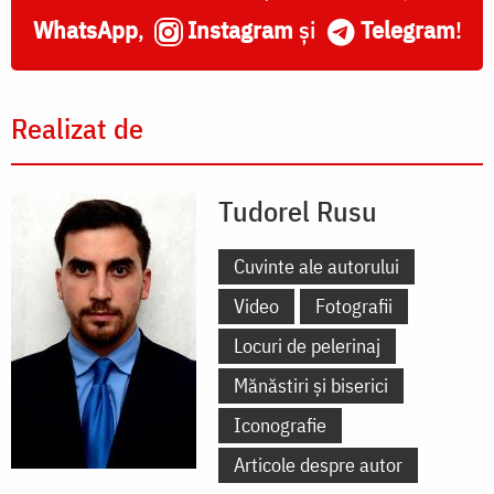
WhatsApp
,
Instagram
și
Telegram
!
Realizat de
Tudorel Rusu
Cuvinte ale autorului
Video
Fotografii
Locuri de pelerinaj
Mănăstiri și biserici
Iconografie
Articole despre autor