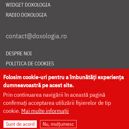
WIDGET DOXOLOGIA
RADIO DOXOLOGIA
DESPRE NOI
POLITICA DE COOKIES
DONEAZĂ ONLINE PENTRU CATEDRALA NAȚIONALĂ
Folosim cookie-uri pentru a îmbunătăți experiența
dumneavoastră pe acest site.
Prin continuarea navigării în această pagină
LIVE
confirmați acceptarea utilizării fișierelor de tip
cookie.
Mai multe informații
Site dezvoltat de
DOXOLOGIA MEDIA
,
Sunt de acord
Nu, mulțumesc