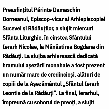
„Arăți
„
Preasfinţitul Părinte Damaschin
bunătate
Dorneanul, Episcop-vicar al Arhiepiscopiei
față
f
Sucevei şi Rădăuţilor, a slujit miercuri
se
Sfânta Liturghie, în cinstea Sfântului
semenul
Ierarh Nicolae, la Mănăstirea Bogdana din
tău
t
dacă
Rădăuţi. La slujba arhierească dedicată
jertfești
hramului aşezării monahale a fost prezent
j
din
un număr mare de credincioşi, alături de
d
orgoliul
copiii de la Aşezământul „Sfântul Ierarh
o
tău
Leontie de la Rădăuţi”. La final, ierarhul,
t
și
împreună cu soborul de preoţi, a slujit
ș
din