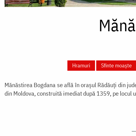
Mănă
Hramuri
Sfinte moaște
Mănăstirea Bogdana se află în orașul Rădăuți din jude
din Moldova, construită imediat după 1359, pe locul u