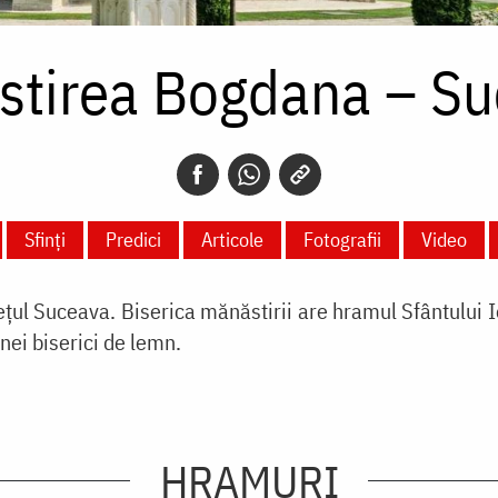
stirea Bogdana – Su
Sfinți
Predici
Articole
Fotografii
Video
țul Suceava. Biserica mănăstirii are hramul Sfântului I
nei biserici de lemn.
HRAMURI