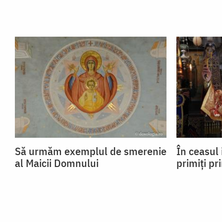
Să urmăm exemplul de smerenie
În ceasul 
al Maicii Domnului
primiți pr