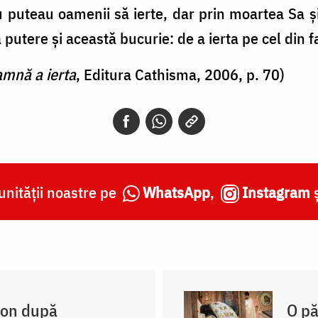
u puteau oamenii să ierte, dar prin moartea Sa şi
 putere şi această bu­curie: de a ierta pe cel din f
amnă a ierta
, Editura Cathisma, 2006, p. 70)
nității noastre pe
WhatsApp
,
Instagram
non după
O pă