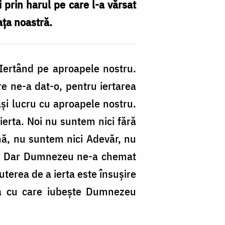
 prin harul pe care l-a vărsat
aţa noastră.
 Iertând pe aproapele nostru.
 ne-a dat-o, pen­tru iertarea
laşi lucru cu aproapele nostru.
r­ta. Noi nu suntem nici fără
nă, nu suntem nici Adevăr, nu
m! Dar Dumnezeu ne-a chemat
erea de a ierta este însuşire
a cu care iubeş­te Dumnezeu