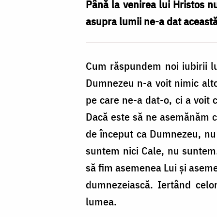
Până la venirea lui Hristos n
asupra lu­mii ne-a dat această
Cum răspundem noi iubirii lu
Dumnezeu n-a voit nimic altc
pe care ne-a dat-o, ci a voit 
Dacă este să ne asemănăm cu 
de început ca Dumnezeu, nu s
suntem nici Cale, nu sunte
să fim asemenea Lui şi aseme
dumnezeiască. Iertând celo
lumea.