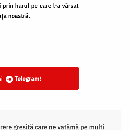
 prin harul pe care l-a vărsat
aţa noastră.
și
Telegram
!
rere greșită care ne vatămă pe mulți