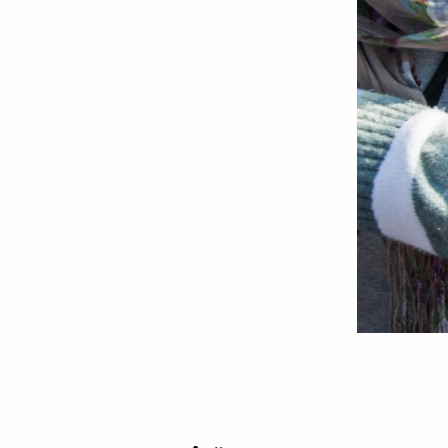
Foto:
Oana
Nechifor