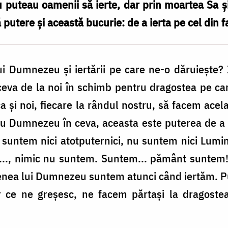
u puteau oamenii să ierte, dar prin moartea Sa şi
 putere şi această bu­curie: de a ierta pe cel din f
i Dum­nezeu şi iertării pe care ne-o dăruieşte?
eva de la noi în schimb pentru dragostea pe care
ca şi noi, fiecare la rândul nostru, să fa­cem ace
Dumne­zeu în ceva, aceasta este puterea de a ie
untem nici atotputer­nici, nu suntem nici Lumi
m..., nimic nu suntem. Suntem... pământ sunte
nea lui Dumnezeu suntem atunci când ier­tăm. Put
r ce ne greşesc, ne facem părtaşi la dragoste