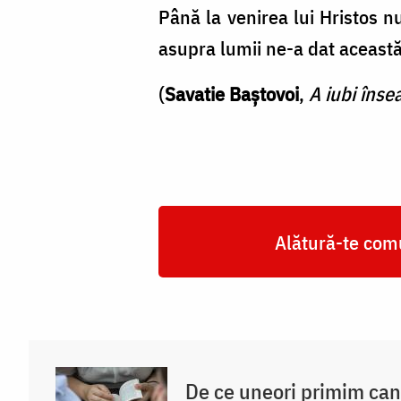
Până la venirea lui Hristos n
asupra lu­mii ne-a dat această
(
Savatie Baștovoi
,
A iubi înse
Alătură-te comu
De ce uneori primim ca