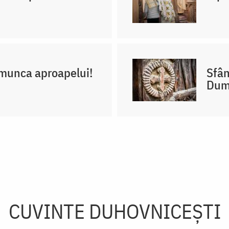
n munca aproapelui!
Sfân
Dum
CUVINTE DUHOVNICEȘTI