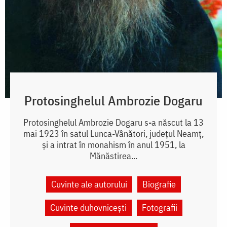
Protosinghelul Ambrozie Dogaru
Protosinghelul Ambrozie Dogaru s-a născut la 13
mai 1923 în satul Lunca-Vânători, județul Neamț,
și a intrat în monahism în anul 1951, la
Mănăstirea...
Cuvinte ale autorului
Biografie
Cuvinte duhovnicești
Fotografii