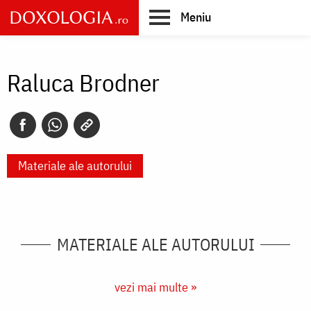
Skip
Meniu
to
main
Main
content
navigation
Raluca Brodner
Materiale ale autorului
MATERIALE ALE AUTORULUI
vezi mai multe »