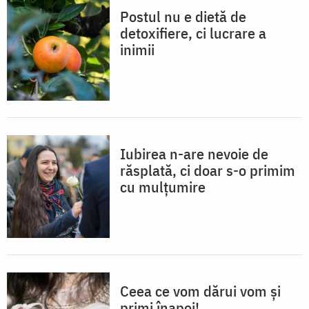
Postul nu e dietă de
detoxifiere, ci lucrare a
inimii
Iubirea n-are nevoie de
răsplată, ci doar s-o primim
cu mulțumire
Ceea ce vom dărui vom și
primi înapoi!