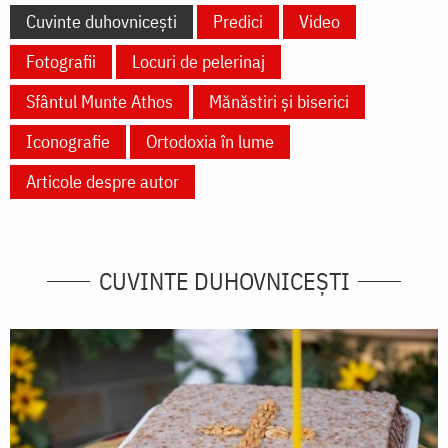
Cuvinte duhovnicești
Predici
Video
Fotografii
Locuri de pelerinaj
Sfântul Munte Athos
Mănăstiri și biserici
Iconografie
Ortodoxia în lume
Articole despre autor
CUVINTE DUHOVNICEȘTI