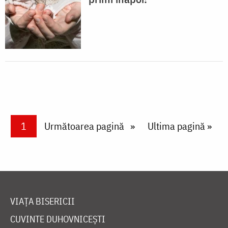
Paginare
Current page
1
Next page
Următoarea pagină
Last page
Ultima pagină »
VIAȚA BISERICII
CUVINTE DUHOVNICEȘTI