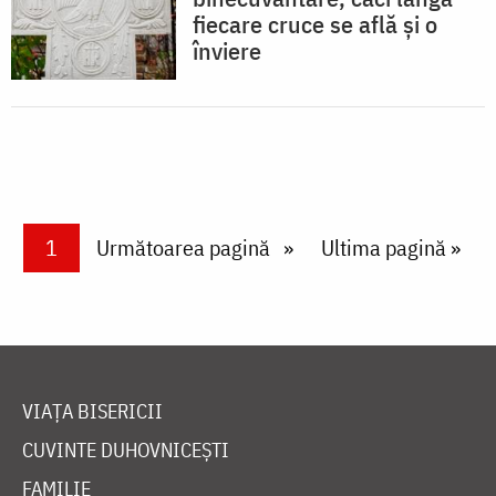
fiecare cruce se află și o
înviere
Paginare
Current page
1
Next page
Următoarea pagină
Last page
Ultima pagină »
VIAȚA BISERICII
CUVINTE DUHOVNICEȘTI
FAMILIE