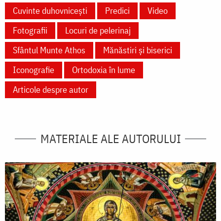
Cuvinte duhovnicești
Predici
Video
Fotografii
Locuri de pelerinaj
Sfântul Munte Athos
Mănăstiri și biserici
Iconografie
Ortodoxia în lume
Articole despre autor
MATERIALE ALE AUTORULUI