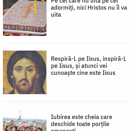
Pe cel care nu uită pe cei
adormiți, nici Hristos nu îl va
uita
Respiră-L pe Iisus, inspiră-L
pe Iisus, și atunci vei
cunoaște cine este Iisus
Iubirea este cheia care
deschide toate porțile
omenești