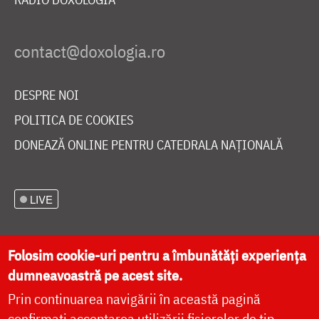
DESPRE NOI
POLITICA DE COOKIES
DONEAZĂ ONLINE PENTRU CATEDRALA NAȚIONALĂ
LIVE
Folosim cookie-uri pentru a îmbunătăți experiența
Site dezvoltat de
DOXOLOGIA MEDIA
,
dumneavoastră pe acest site.
Arhiepiscopia Iașilor | ©
doxologia.ro
Prin continuarea navigării în această pagină
confirmați acceptarea utilizării fișierelor de tip