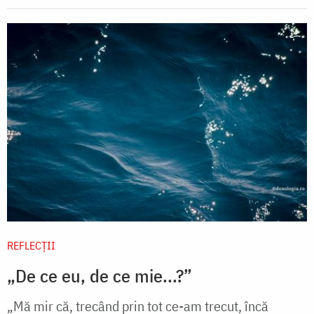
REFLECȚII
„De ce eu, de ce mie...?”
„Mă mir că, trecând prin tot ce-am trecut, încă