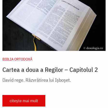
BIBLIA ORTODOXĂ
Cartea a doua a Regilor – Capitolul 2
David rege. Răzvrătirea lui Ișboșet.
citește mai mult