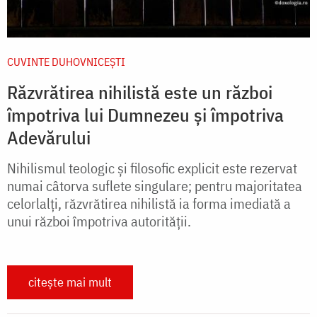
CUVINTE DUHOVNICEȘTI
Răzvrătirea nihilistă este un război
împotri­va lui Dumnezeu și împotriva
Adevărului
Nihilismul teologic și filosofic explicit este rezervat
numai câtorva suflete singulare; pentru majoritatea
celorlalți, răzvrătirea nihilistă ia for­ma imediată a
unui război împotriva autorității.
citește mai mult