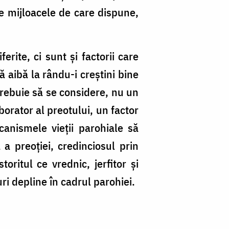
te mijloacele de care dispune,
erite, ci sunt și factorii care
ă aibă la rându-i creştini bine
 trebuie să se considere, nu un
borator al preotului, un factor
canismele vieţii parohiale să
 a preoţiei, credinciosul prin
oritul ce vrednic, jerfitor şi
uri depline în cadrul parohiei.