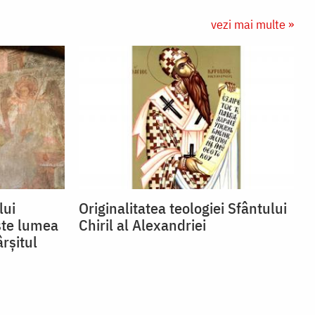
vezi mai multe »
lui
Originalitatea teologiei Sfântului
ște lumea
Chiril al Alexandriei
ârșitul