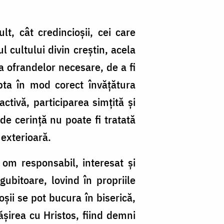
lt, cât credincioşii, cei care
l cultului divin creştin, acela
a ofrandelor necesare, de a fi
epta în mod corect învăţătura
ctivă, participarea simţită şi
 de cerinţă nu poate fi tratată
 exterioară.
 om responsabil, interesat şi
gubitoare, lovind în propriile
oşii se pot bucura în biserică,
ăşirea cu Hristos, fiind demni