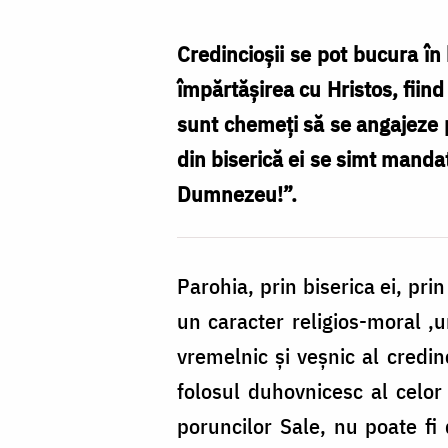
Nechifor
Credincioşii se pot bucura în 
împărtăşirea cu Hristos, fiind d
sunt chemeţi să se angajeze pl
din biserică ei se simt mandat
Dumnezeu!”.
Parohia, prin biserica ei, pri
un caracter religios-moral ,u
vremelnic şi veşnic al credinc
folosul duhovnicesc al celor
poruncilor Sale, nu poate fi