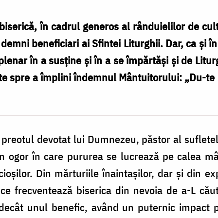
biserică, în cadrul generos al rânduielilor de cu
emni beneficiari ai Sfintei Liturghii. Dar, ca şi în
enar în a susţine şi în a se împărtăşi şi de Litu
e spre a împlini îndemnul Mântuitorului: „Du-te ş
n preotul devotat lui Dumnezeu, păstor al suflete
n ogor în care pururea se lucrează pe calea mân
ioşilor. Din mărturiile înaintaşilor, dar şi din 
 ce frecventează biserica din nevoia de a-L că
 decât unul benefic, având un puternic impact po