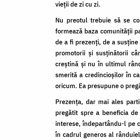
vieţii de zi cu zi.
Nu preotul trebuie să se cons
formează baza comunităţii paro
de a fi prezenţi, de a susţin
promotorii şi susţinătorii c
creştină şi nu în ultimul rân
smerită a credincioşilor în ca
oricum. Ea presupune o pregăti
Prezenţa, dar mai ales parti
pregătit spre a beneficia de 
interese, îndepartându-l pe cr
în cadrul generos al rânduiel