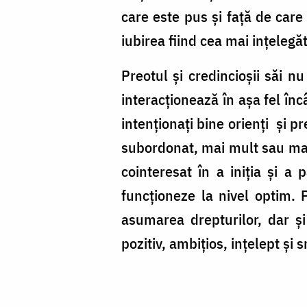
care este pus şi faţă de care
iubirea fiind cea mai inţelegă
Preotul şi credincioşii săi nu
interacţionează în aşa fel înc
intenţionaţi bine orienţi şi p
subordonat, mai mult sau mai p
cointeresat în a iniţia şi a
funcţioneze la nivel optim. P
asumarea drepturilor, dar şi 
pozitiv, ambiţios, inţelept şi 