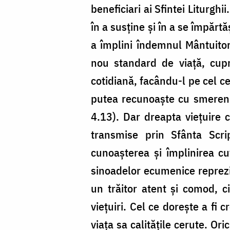
beneficiari ai Sfintei Liturghi
în a susţine şi în a se împărt
a împlini îndemnul Mântuitor
nou standard de viaţă, cup
cotidiană, facându-l pe cel ce
putea recunoaşte cu smerenie,
4.13). Dar dreapta vieţuire c
transmise prin Sfânta Scrip
cunoaşterea şi împlinirea cu
sinoadelor ecumenice reprezin
un trăitor atent şi comod, ci
vieţuiri. Cel ce doreşte a fi 
viaţa sa calităţile cerute. Or