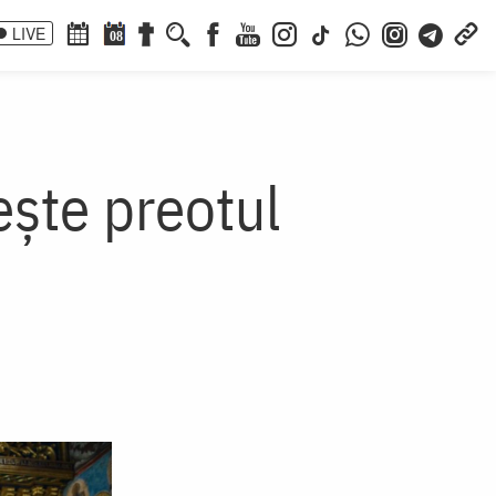
LIVE
08
eşte preotul