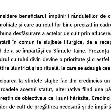
idere beneficiarul împlinirii rânduielilor de cu
hiale şi care au rolul lor bine precizat în cadru
e buna desfăşurare a actelor de cult prin aducere
ântării în comun la slujbele liturgice, de a rec
d de a se împărtăşi cu Sfintele Taine. Prezenţa a
drul cultului divin devine o prioritate şi o astfel
re lăuntrică şi spirituală, la care se adaugă cea
ciparea la sfintele slujbe fac din credincios un
roadele acestui statut, alternativa fiind una pă
eştin de obiectivele ce-i sunt hărăzite. Credinci
ilor de cult de pregătirea necesară şi de împărt