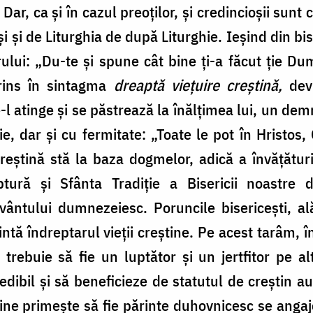
i. Dar, ca şi în cazul preoţilor, şi credincioşii su
ăşi şi de Liturghia de după Liturghie. Ieşind din b
ului: „Du-te şi spune cât bine ţi-a făcut ţie D
rins în sintagma
dreaptă vieţuire creştină,
dev
-l atinge şi se păstrează la înălţimea lui, un de
 dar şi cu fermitate: „Toate le pot în Hristos, 
reştină stă la baza dogmelor, adică a învăţăturii 
tură și Sfânta Tradiţie a Bisericii noastre 
vântului dumnezeiesc. Poruncile bisericeşti, al
tă îndreptarul vieţii creştine. Pe acest tarâm, î
 trebuie să fie un luptător şi un jertfitor pe al
credibil şi să beneficieze de statutul de creştin 
icine primeşte să fie părinte duhovnicesc se anga