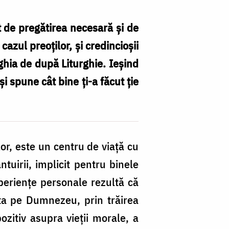
lt de pregătirea necesară şi de
 cazul preoţilor, şi credincioşii
rghia de după Liturghie. Ieşind
i spune cât bine ţi-a făcut ţie
lor, este un centru de viaţă cu
tuirii, implicit pentru binele
experienţe personale rezultă că
uta pe Dumnezeu, prin trăirea
zitiv asupra vieţii morale, a