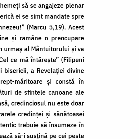
nt chemeţi să se angajeze plenar
iserică ei se simt mandate spre
umnezeu!” (Marcu 5,19). Acest
ine și ramâne o preocupare
mn urmaş al Mântuitorului și va
Cel ce mă întăreşte” (Filipeni
bisericii, a Revelaţiei divine
drept-măritoare şi constă în
ături de sfintele canoane ale
nsă, credinciosul nu este doar
tarele credinţei şi sănătoasei
autentic trebuie să însumeze în
jează să-i susțină pe cei peste