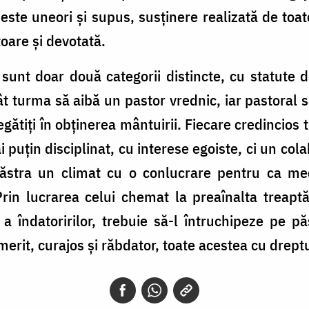
 este uneori şi supus, susţinere realizată de toa
toare şi devotată.
 sunt doar două categorii distincte, cu statute dif
ât turma să aibă un pastor vrednic, iar pastoral s
regătiţi în obţinerea mântuirii. Fiecare credincios
uțin disciplinat, cu interese egoiste, ci un cola
 păstra un climat cu o conlucrare pentru ca me
rin lucrarea celui chemat la preaînalta treaptă
a îndatoririlor, trebuie să-l întruchipeze pe păst
smerit, curajos şi răbdator, toate acestea cu drept