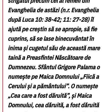
strigătul precum cel al femeii din
Evanghelia de astăzi (n.r. Evanghelia
după Luca 10: 38-42; 11: 27-28) îl
ajută pe creștin să se apropie, să fie
cuprins, să se lase binecuvântat în
inima și cugetul său de această mare
taină a Preasfintei Născătoare de
Dumnezeu. Sfântul Grigore Palama o
numește pe Maica Domnului „Fiică a
Cerului și a pământului”. O numește
„Cea care a fost dăruită”, și Maica
Domnului, cea dăruită, a fost dăruită