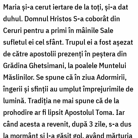
Maria și-a cerut iertare de la toți, și-a dat
duhul. Domnul Hristos S-a coborât din
Ceruri pentru a primi în mâinile Sale
sufletul ei cel sfânt. Trupul ei a fost așezat
de către apostolii prezenți în peştera din
Grădina Ghetsimani, la poalele Muntelui
Măslinilor. Se spune că în ziua Adormirii,
îngerii şi sfinţii au umplut împrejurimile de
lumină. Tradiția ne mai spune că de la
prohodire ar fi lipsit Apostolul Toma. Iar
când acesta a revenit, după 3 zile, s-a dus
la mormânt și l-a găsit gol, având mărturia