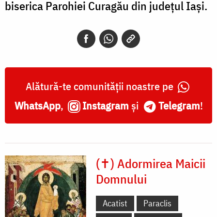
biserica Parohiei Curagău din județul Iași.
Alătură-te comunității noastre pe
WhatsApp
,
Instagram
și
Telegram
!
(✝) Adormirea Maicii
Domnului
Acatist
Paraclis