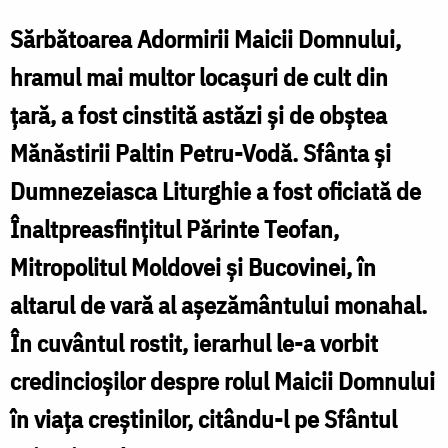
Popa
Sărbătoarea Adormirii Maicii Domnului,
hramul mai multor locașuri de cult din
F
țară, a fost cinstită astăzi și de obștea
F
Mănăstirii Paltin Petru-Vodă. Sfânta și
Dumnezeiasca Liturghie a fost oficiată de
Înaltpreasfințitul Părinte Teofan,
Mitropolitul Moldovei și Bucovinei, în
altarul de vară al așezământului monahal.
În cuvântul rostit, ierarhul le-a vorbit
credincioșilor despre rolul Maicii Domnului
în viața creștinilor, citându-l pe Sfântul