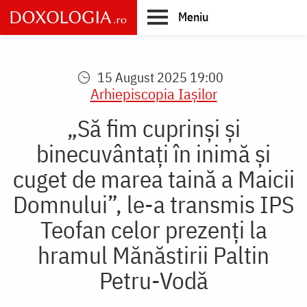
Skip
Meniu
to
main
Main
content
navigation
15 August 2025 19:00
Arhiepiscopia Iaşilor
„Să fim cuprinși și
binecuvântați în inimă și
cuget de marea taină a Maicii
Domnului”, le-a transmis IPS
Teofan celor prezenți la
hramul Mănăstirii Paltin
Petru-Vodă