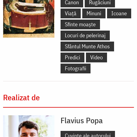
Canon
Rugăciuni
Viață
Minuni
Icoane
Sfinte moaște
Locuri de pelerinaj
Sfântul Munte Athos
Predici
Video
Fotografii
Realizat de
Flavius Popa
Cuvinte ale autorului