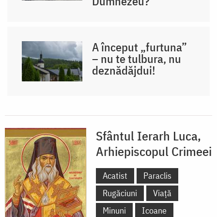
Dumnezeu?
A început „furtuna”
– nu te tulbura, nu
deznădăjdui!
Sfântul Ierarh Luca,
Arhiepiscopul Crimeei
Acatist
Paraclis
Rugăciuni
Viață
Minuni
Icoane