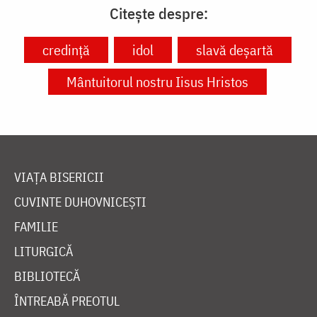
Citește despre:
credință
idol
slavă deșartă
Mântuitorul nostru Iisus Hristos
VIAȚA BISERICII
CUVINTE DUHOVNICEȘTI
FAMILIE
LITURGICĂ
BIBLIOTECĂ
ÎNTREABĂ PREOTUL