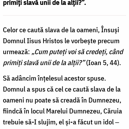
primiți slavă unii de la alții?”.
pentru
slava
deșartă
Celor ce caută slava de la oameni, Însuşi
/
Domnul Iisus Hristos le vorbeşte precum
Foto:
urmează:
„Cum puteţi voi să credeţi, când
Nicolae
primiţi slavă unii de la alţii?”
(Ioan 5, 44).
Pintilie
Să adâncim înţelesul acestor spuse.
Domnul a spus că cel ce caută slava de la
oameni nu poate să creadă în Dumnezeu,
fiindcă în locul Marelui Dumnezeu, Căruia
trebuie să-I slujim, el şi-a făcut un idol ‒