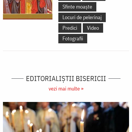
Sfinte moaște
Locuri de pelerinaj
Predici
Video
Fotografii
EDITORIALIȘTII BISERICII
vezi mai multe »