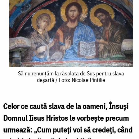
Să
Să nu renunțăm la răsplata de Sus pentru slava
deșartă / Foto: Nicolae Pintilie
nu
renunțăm
la
Celor ce caută slava de la oameni, Însuși
răsplata
Domnul Iisus Hristos le vorbește precum
de
urmează: „Cum puteți voi să credeți, când
Sus