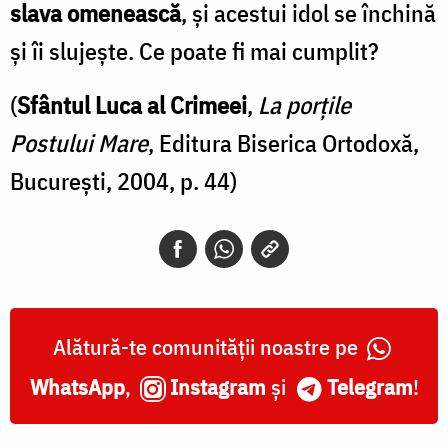
slava omenească
, şi acestui idol se închină
şi îi slujeşte. Ce poate fi mai cumplit?
(
Sfântul Luca al Crimeei
,
La porțile
Postului Mare
, Editura Biserica Ortodoxă,
Bucureşti, 2004, p. 44)
Alătură-te comunității noastre pe
WhatsApp
,
Instagram
și
Telegram
!