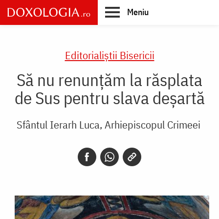
Skip
Meniu
to
main
Main
content
navigation
Editorialiștii Bisericii
Să nu renunțăm la răsplata
de Sus pentru slava deșartă
Sfântul Ierarh Luca, Arhiepiscopul Crimeei