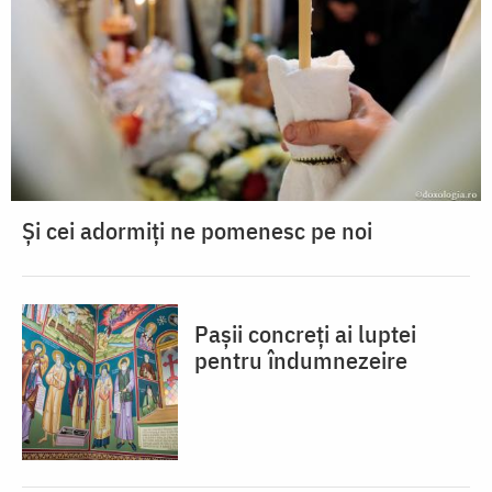
Și cei adormiți ne pomenesc pe noi
Pașii concreți ai luptei
pentru îndumnezeire