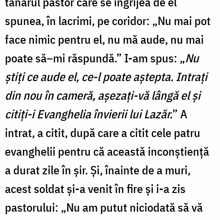
tânărul pastor care se îngrijea de el
spunea, în lacrimi, pe coridor: „Nu mai pot
face nimic pentru el, nu mă aude, nu mai
poate să–mi răspundă.” I-am spus: „
Nu
ştiţi ce aude el, ce-l poate aştepta. Intraţi
din nou în cameră, aşezaţi-vă lângă el şi
citiţi-i Evanghelia învierii lui Lazăr.
” A
intrat, a citit, după care a citit cele patru
evanghelii pentru că această inconştienţă
a durat zile în şir. Şi, înainte de a muri,
acest soldat şi-a venit în fire şi i-a zis
pastorului: „Nu am putut niciodată să vă