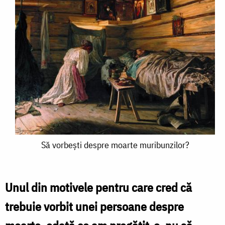
Să
Să vorbești despre moarte muribunzilor?
vorbești
despre
Unul din motivele pentru care cred că
moarte
trebuie vorbit unei persoane despre
muribunzilor?