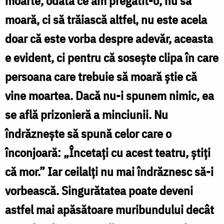
moarte, odată ce am pregătit-o, nu să
moară, ci
să trăiască
altfel, nu este acela
doar că este vorba despre adevăr, aceasta
e evident, ci pentru că soseşte clipa în care
persoana care trebuie să moară ştie că
vine moartea. Dacă nu-i spunem nimic, ea
se află prizonieră a minciunii. Nu
îndrăzneşte să spună celor care o
înconjoară: „Încetaţi cu acest teatru, ştiţi
că mor.” Iar ceilalţi nu mai îndrăznesc să-i
vorbească. Singurătatea poate deveni
astfel mai apăsătoare muribundului decât