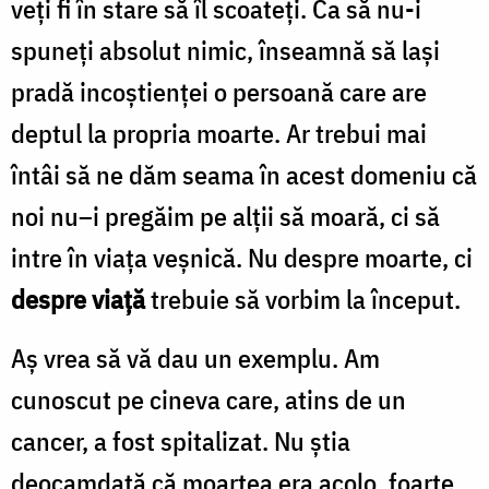
veţi fi în stare să îl scoateţi. Ca să nu-i
spuneţi absolut nimic, înseamnă să laşi
pradă incoştienţei o persoană care are
deptul la propria moarte. Ar trebui mai
întâi să ne dăm seama în acest domeniu că
noi nu–i pregăim pe alţii să moară, ci să
intre în viaţa veşnică. Nu despre moarte, ci
despre viaţă
trebuie să vorbim la început.
Aş vrea să vă dau un exemplu. Am
cunoscut pe cineva care, atins de un
cancer, a fost spitalizat. Nu ştia
deocamdată că moartea era acolo, foarte