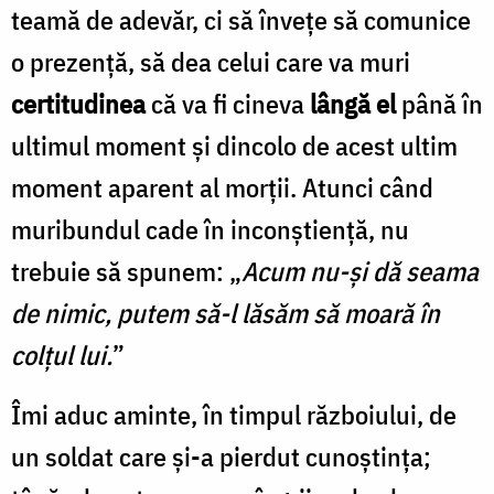
teamă de adevăr, ci să înveţe să comunice
o prezenţă, să dea celui care va muri
certitudinea
că va fi cineva
lângă el
până în
ultimul moment şi dincolo de acest ultim
moment aparent al morţii. Atunci când
muribundul cade în inconştienţă, nu
trebuie să spunem: „
Acum nu-şi dă seama
de nimic, putem să-l lăsăm să moară în
colţul lui.
”
Îmi aduc aminte, în timpul războiului, de
un soldat care şi-a pierdut cunoştinţa;