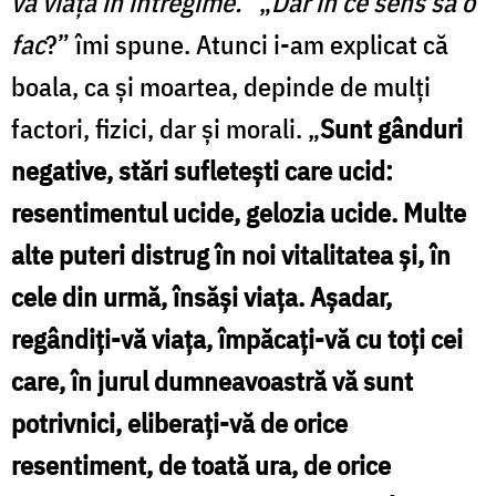
vă viaţa în întregime.
” „
Dar în ce sens să o
fac
?” îmi spune. Atunci i-am explicat că
boala, ca şi moartea, depinde de mulţi
factori, fizici, dar şi morali. „
Sunt gânduri
negative, stări sufleteşti care ucid:
resentimentul ucide, gelozia ucide. Multe
alte puteri distrug în noi vitalitatea şi, în
cele din urmă, însăşi viaţa. Aşadar,
regândiţi-vă viaţa, împăcaţi-vă cu toţi cei
care, în jurul dumneavoastră vă sunt
potrivnici, eliberaţi-vă de orice
resentiment, de toată ura, de orice