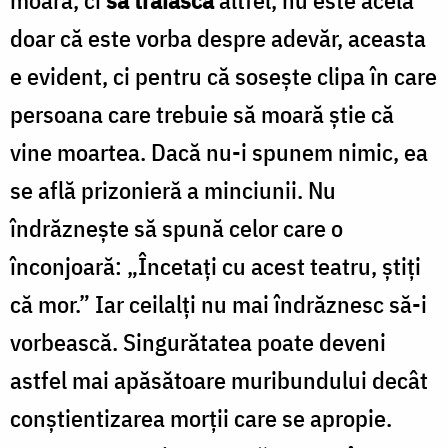
moară, ci
să trăiască
altfel, nu este acela
doar că este vorba despre adevăr, aceasta
e evident, ci pentru că soseşte clipa în care
persoana care trebuie să moară ştie că
vine moartea. Dacă nu-i spunem nimic, ea
se află prizonieră a minciunii. Nu
îndrăzneşte să spună celor care o
înconjoară: „Încetaţi cu acest teatru, ştiţi
că mor.” Iar ceilalţi nu mai îndrăznesc să-i
vorbească. Singurătatea poate deveni
astfel mai apăsătoare muribundului decât
conştientizarea morţii care se apropie.