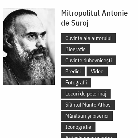
Mitropolitul Antonie
de Suroj
Cuvinte ale autorului
Biografie
Cuvinte duhovnicești
Predici
Video
Fotografii
Locuri de pelerinaj
Sfântul Munte Athos
Mănăstiri și biserici
Iconografie
Articole despre autor