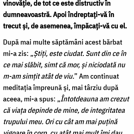
vinovăţie, de tot ce este distructiv în
dumneavoastră. Apoi îndreptaţi-vă în
trecut şi, de asemenea, împăcaţi-vă cu el.
După mai multe săptămâni acest bărbat
mi-a zis: „
Ştiţi, este ciudat. Sunt din ce în
ce mai slăbit, simt că mor, şi niciodată nu
m-am simţit atât de viu.
” Am continuat
meditaţia împreună şi, mai târziu după
aceea, mi-a spus: „
Întotdeauna am crezut
că viaţa depinde de mine, de integritatea
trupului meu. Ori cu cât am mai puţină
vigoare în corp, cu atât mai mult îmi dau