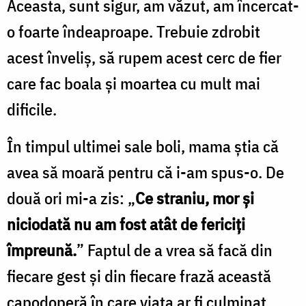
Aceasta, sunt sigur, am văzut, am încercat-
o foarte îndeaproape. Trebuie zdrobit
acest înveliş, să rupem acest cerc de fier
care fac boala şi moartea cu mult mai
dificile.
În timpul ultimei sale boli, mama ştia că
avea să moară pentru că i-am spus-o. De
două ori mi-a zis: „
Ce straniu, mor şi
niciodată nu am fost atât de fericiţi
împreună.
” Faptul de a vrea să facă din
fiecare gest şi din fiecare frază această
capodoperă în care viaţa ar fi culminat