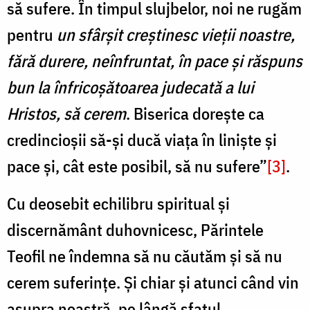
să sufere. În timpul slujbelor, noi ne rugăm
pentru
un sfârșit creștinesc vieții noastre,
fără durere, neînfruntat, în pace și răspuns
bun la înfricoșătoarea judecată a lui
Hristos, să cerem
. Biserica dorește ca
credincioșii să-și ducă viața în liniște și
pace și, cât este posibil, să nu sufere”
[3]
.
Cu deosebit echilibru spiritual și
discernământ duhovnicesc, Părintele
Teofil ne îndemna să nu căutăm și să nu
cerem suferințe. Și chiar și atunci când vin
asupra noastră, pe lângă sfatul