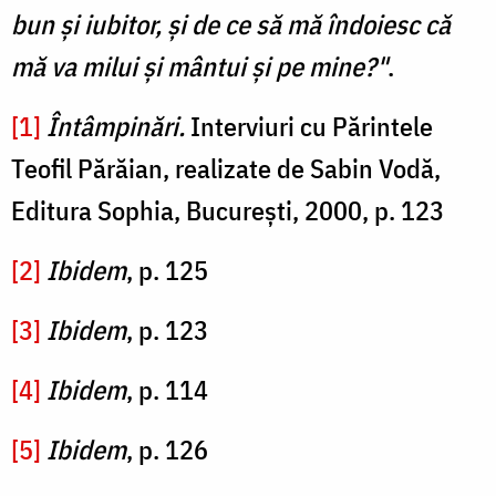
bun şi iubitor, şi de ce să mă îndoiesc că
mă va milui şi mântui şi pe mine?"
.
[1]
Întâmpinări.
Interviuri cu Părintele
Teofil Părăian, realizate de Sabin Vodă,
Editura Sophia, București, 2000, p. 123
[2]
Ibidem
, p. 125
[3]
Ibidem
, p. 123
[4]
Ibidem
, p. 114
[5]
Ibidem
, p. 126