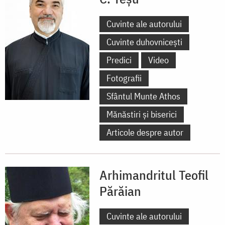
Cuvinte ale autorului
Cuvinte duhovnicești
Predici
Video
Fotografii
Sfântul Munte Athos
Mănăstiri și biserici
Articole despre autor
Arhimandritul Teofil
Părăian
Cuvinte ale autorului