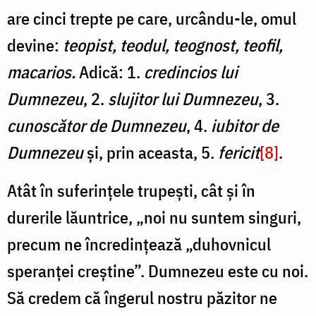
are cinci trepte pe care, urcându-le, omul
devine:
teopist, teodul, teognost, teofil,
macarios.
Adică: 1.
credincios lui
Dumnezeu
, 2.
slujitor lui Dumnezeu
, 3.
cunoscător de Dumnezeu
, 4.
iubitor de
Dumnezeu
și, prin aceasta, 5.
fericit
[8]
.
Atât în suferințele trupești, cât și în
durerile lăuntrice, „noi nu suntem singuri,
precum ne încredințează „duhovnicul
speranței creștine”. Dumnezeu este cu noi.
Să credem că îngerul nostru păzitor ne