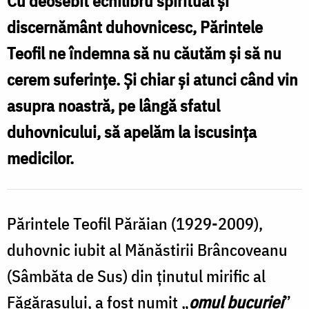
Cu deosebit echilibru spiritual și
Teofil
discernământ duhovnicesc, Părintele
Părăian
Teofil ne îndemna să nu căutăm și să nu
pentru
cerem suferințe. Și chiar și atunci când vin
înfruntarea
asupra noastră, pe lângă sfatul
bolilor
duhovnicului, să apelăm la iscusința
trupești
medicilor.
și
a
suferințelor
Părintele Teofil Părăian (1929-2009),
lăuntrice
duhovnic iubit al Mănăstirii Brâncoveanu
(Sâmbăta de Sus) din ținutul mirific al
Făgărașului, a fost numit „
omul bucuriei
”