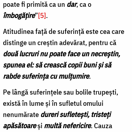
poate fi primită ca un
dar
, ca o
îmbogățire
”
[5]
.
Atitudinea față de suferință este cea care
distinge un creștin adevărat, pentru că
două lucruri nu poate face un necreștin,
spunea el: să crească copii buni și să
rabde suferința cu mulțumire
.
Pe lângă suferințele sau bolile trupești,
există în lume și în sufletul omului
nenumărate
dureri sufletești, tristeți
apăsătoare
și
multă nefericire
. Cauza