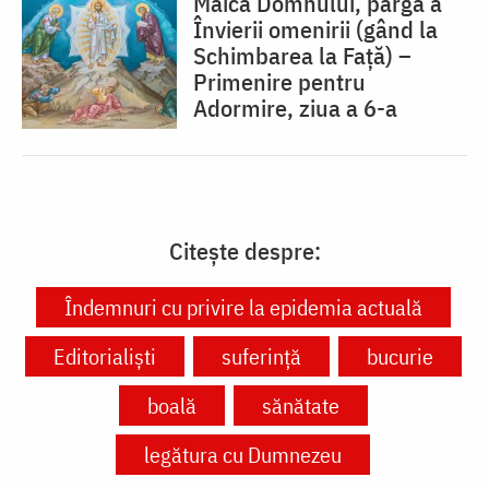
Maica Domnului, pârgă a
Învierii omenirii (gând la
Schimbarea la Față) –
Primenire pentru
Adormire, ziua a 6-a
Citește despre:
Îndemnuri cu privire la epidemia actuală
Editorialiști
suferință
bucurie
boală
sănătate
legătura cu Dumnezeu