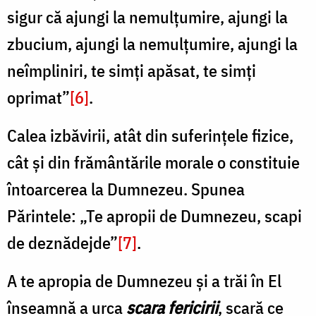
sigur că ajungi la nemulțumire, ajungi la
zbucium, ajungi la nemulțumire, ajungi la
neîmpliniri, te simți apăsat, te simți
oprimat”
[6]
.
Calea izbăvirii, atât din suferințele fizice,
cât și din frământările morale o constituie
întoarcerea la Dumnezeu. Spunea
Părintele: „Te apropii de Dumnezeu, scapi
de deznădejde”
[7]
.
A te apropia de Dumnezeu și a trăi în El
înseamnă a urca
scara fericirii
, scară ce