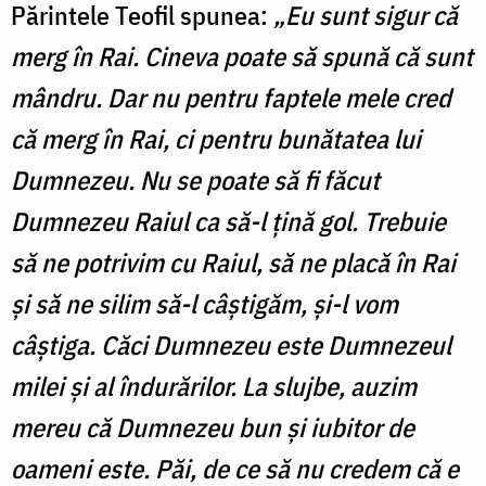
Părintele Teofil spunea:
„Eu sunt sigur că
merg în Rai. Cineva poate să spună că sunt
mândru. Dar nu pentru faptele mele cred
că merg în Rai, ci pentru bunătatea lui
Dumnezeu. Nu se poate să fi făcut
Dumnezeu Raiul ca să-l ţină gol. Trebuie
să ne potrivim cu Raiul, să ne placă în Rai
şi să ne silim să-l câştigăm, şi-l vom
câştiga. Căci Dumnezeu este Dumnezeul
milei şi al îndurărilor. La slujbe, auzim
mereu că Dumnezeu bun şi iubitor de
oameni este. Păi, de ce să nu credem că e