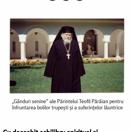
„Gânduri
„Gânduri senine” ale Părintelui Teofil Părăian pentru
înfruntarea bolilor trupești și a suferințelor lăuntrice
senine”
ale
Părintelui