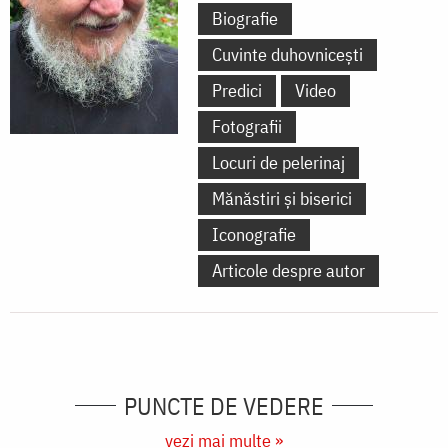
Biografie
Cuvinte duhovnicești
Predici
Video
Fotografii
Locuri de pelerinaj
Mănăstiri și biserici
Iconografie
Articole despre autor
PUNCTE DE VEDERE
vezi mai multe »