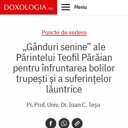
Skip
Meniu
to
main
Main
content
navigation
Puncte de vedere
„Gânduri senine” ale
Părintelui Teofil Părăian
pentru înfruntarea bolilor
trupești și a suferințelor
lăuntrice
Pr. Prof. Univ. Dr. Ioan C. Teșu