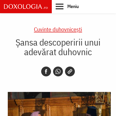
Skip
Meniu
to
main
Main
content
navigation
Cuvinte duhovnicești
Șansa descoperirii unui
adevărat duhovnic