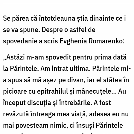
Nechifor
Se părea că întotdeauna ştia dinainte ce i
se va spune. Despre o astfel de
spovedanie a scris Evghenia Romarenko:
„Astăzi m-am spovedit pentru prima dată
la Părintele. Am intrat ultima. Părintele mi-
a spus să mă aşez pe divan, iar el stătea în
picioare cu epitrahilul şi mânecuţele... Au
început discuţia şi întrebările. A fost
revăzută întreaga mea viaţă, adesea eu nu
mai povesteam nimic, ci însuşi Părintele