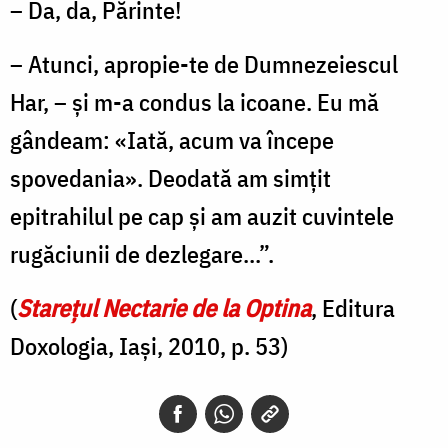
– Da, da, Părinte!
– Atunci, apropie-te de Dumnezeiescul
Har, – şi m-a condus la icoane. Eu mă
gândeam: «Iată, acum va începe
spovedania». Deodată am simţit
epitrahilul pe cap şi am auzit cuvintele
rugăciunii de dezlegare...”.
(
Starețul Nectarie de la Optina
, Editura
Doxologia, Iași, 2010, p. 53)