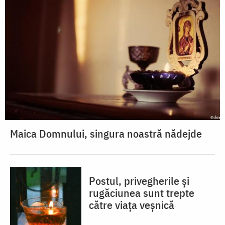
Maica Domnului, singura noastră nădejde
Postul, privegherile și
rugăciunea sunt trepte
către viața veșnică