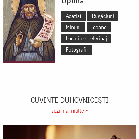
Optina
Acatist
Rugăciuni
Minuni
Icoane
Locuri de pelerinaj
Fotografii
CUVINTE DUHOVNICEȘTI
vezi mai multe »