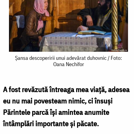
Șansa
Șansa descoperirii unui adevărat duhovnic / Foto:
Oana Nechifor
descoperirii
unui
adevărat
A fost revăzută întreaga mea viață, adesea
duhovnic
eu nu mai povesteam nimic, ci însuși
/
Părintele parcă își amintea anumite
Foto:
întâmplări importante și păcate.
Oana