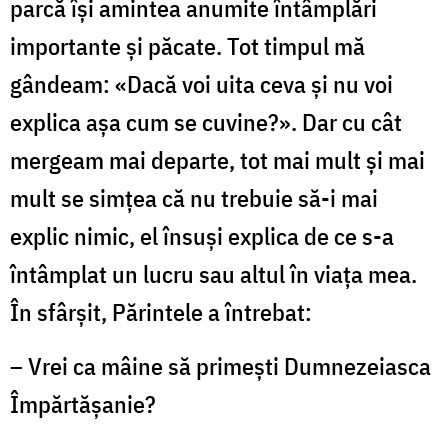
parcă îşi amintea anumite întâmplări
importante şi păcate. Tot timpul mă
gândeam: «Dacă voi uita ceva şi nu voi
explica aşa cum se cuvine?». Dar cu cât
mergeam mai departe, tot mai mult şi mai
mult se simţea că nu trebuie să-i mai
explic nimic, el însuşi explica de ce s-a
întâmplat un lucru sau altul în viaţa mea.
În sfârşit, Părintele a întrebat:
– Vrei ca mâine să primeşti Dumnezeiasca
Împărtăşanie?