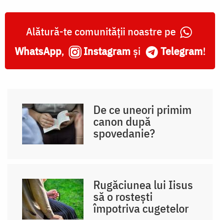
Alătură-te comunității noastre pe
WhatsApp
,
Instagram
și
Telegram
!
De ce uneori primim
canon după
spovedanie?
Rugăciunea lui Iisus
să o rostești
împotriva cugetelor