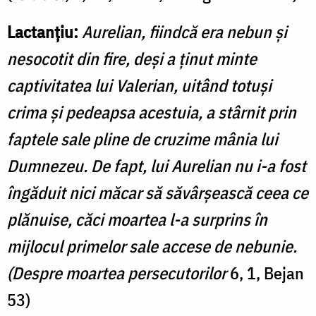
Lactanțiu:
Aurelian, fiindcă era nebun şi
nesocotit din fire, deşi a ţinut minte
captivitatea lui Valerian, uitând totuşi
crima şi pedeapsa acestuia, a stârnit prin
faptele sale pline de cruzime mânia lui
Dumnezeu. De fapt, lui Aurelian nu i-a fost
îngăduit nici măcar să săvârşească ceea ce
plănuise, căci moartea l-a surprins în
mijlocul primelor sale accese de nebunie.
(Despre moartea persecutorilor
6, 1, Bejan
53)