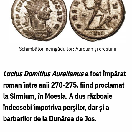
Schimbător,
Schimbător, neîngăduitor: Aurelian și creștinii
neîngăduitor:
Aurelian
Lucius Domitius Aurelianus
a fost împărat
și
roman între anii 270-275, fiind proclamat
creștinii
la Sirmium, în Moesia. A dus războaie
îndeosebi împotriva perşilor, dar şi a
barbarilor de la Dunărea de Jos.