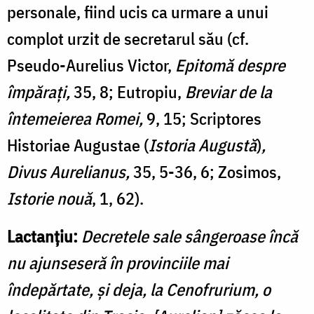
personale, fiind ucis ca urmare a unui
complot urzit de secretarul său (cf.
Pseudo-Aurelius Victor,
Epitomă despre
împărați,
35, 8; Eutropiu,
Breviar
de la
întemeierea Romei,
9, 15; Scriptores
Historiae Augustae (
Istoria Augustă
)
,
Divus Aurelianus,
35, 5-36, 6; Zosimos,
Istorie nouă
, 1, 62).
Lactanțiu:
Decretele sale sângeroase încă
nu ajunseseră în provinciile mai
îndepărtate, şi deja, la Cenofrurium, o