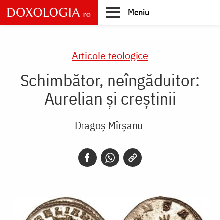
Skip
Meniu
to
main
Main
content
navigation
Articole teologice
Schimbător, neîngăduitor:
Aurelian și creștinii
Dragoș Mîrșanu