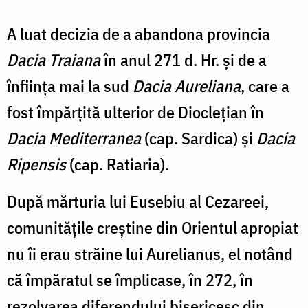
A luat decizia de a abandona provincia
Dacia Traiana
în anul 271 d. Hr. și de a
înființa mai la sud
Dacia Aureliana
, care a
fost împărțită ulterior de Dioclețian în
Dacia Mediterranea
(cap. Sardica) și
Dacia
Ripensis
(cap. Ratiaria).
După mărturia lui Eusebiu al Cezareei,
comunităţile creştine din Orientul apropiat
nu îi erau străine lui Aurelianus, el notând
că împăratul se împlicase, în 272, în
rezolvarea diferendului bisericesc din