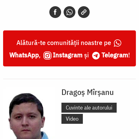
Alătură-te comunității noastre pe
WhatsApp
,
Instagram
și
Telegram
!
Dragoș Mîrșanu
Cuvinte ale autorului
Video