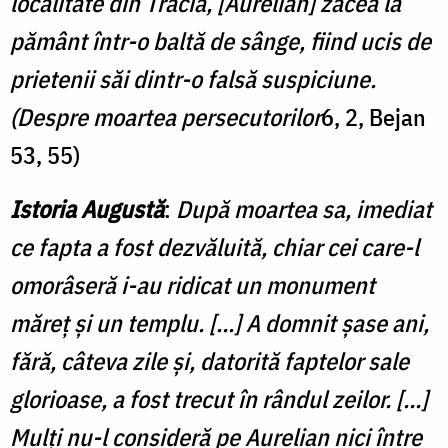
localitate din Tracia, [Aurelian] zăcea la
pământ într-o baltă de sânge, fiind ucis de
prietenii săi dintr-o falsă suspiciune.
(Despre moartea persecutorilor
6, 2, Bejan
53, 55)
Istoria Augustă
:
După moartea sa, imediat
ce fapta a fost dezvăluită, chiar cei care-l
omorâseră i-au ridicat un monument
măreț și un templu. […] A domnit șase ani,
fără, câteva zile și, datorită faptelor sale
glorioase, a fost trecut în rândul zeilor. […]
Mulți nu-l consideră pe Aurelian nici între