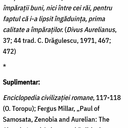
împărații buni, nici între cei răi, pentru
faptul că i-a lipsit îngăduința, prima
calitate a împăraților.
(
Divus Aurelianus
,
37; 44 trad. C. Drăgulescu, 1971, 467;
472)
*
Suplimentar:
Enciclopedia civilizației romane
, 117-118
(O. Toropu); Fergus Millar, „Paul of
Samosata, Zenobia and Aurelian: The