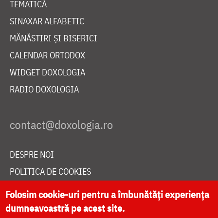
TEMATICĂ
SINAXAR ALFABETIC
MĂNĂSTIRI ȘI BISERICI
CALENDAR ORTODOX
WIDGET DOXOLOGIA
RADIO DOXOLOGIA
DESPRE NOI
POLITICA DE COOKIES
DONEAZĂ ONLINE PENTRU CATEDRALA NAȚIONALĂ
Folosim cookie-uri pentru a îmbunătăți experiența
dumneavoastră pe acest site.