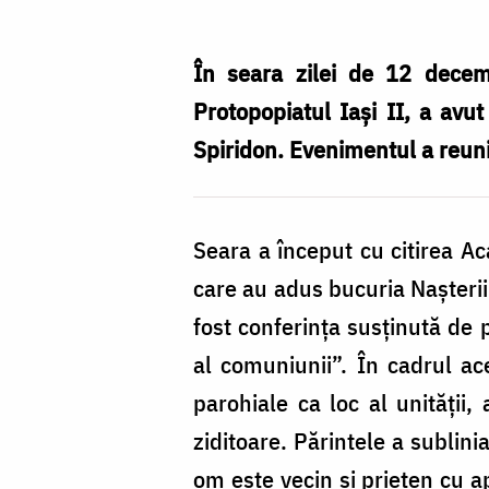
În seara zilei de 12 decem
Protopopiatul Iași II, a avu
Spiridon. Evenimentul a reuni
Seara a început cu citirea Ac
care au adus bucuria Nașterii
fost conferința susținută de 
al comuniunii”. În cadrul ace
parohiale ca loc al unității,
ziditoare. Părintele a sublini
om este vecin și prieten cu a