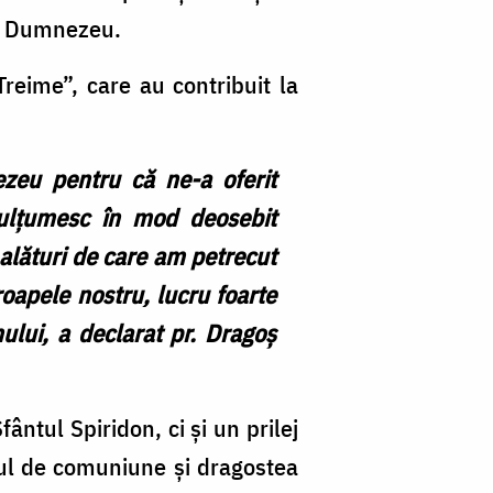
ui Dumnezeu.
reime”, care au contribuit la
ezeu pentru că ne-a oferit
ulțumesc în mod deosebit
i alături de care am petrecut
apele nostru, lucru foarte
nului,
a declarat pr. Dragoș
ntul Spiridon, ci și un prilej
itul de comuniune și dragostea