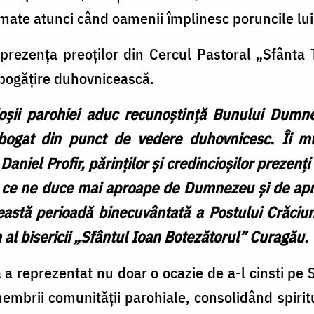
ormate atunci când oamenii împlinesc poruncile l
rezența preoților din Cercul Pastoral „Sfânta T
bogățire duhovnicească.
oșii parohiei aduc recunoștință Bunului Dumn
bogat din punct de vedere duhovnicesc. Îi m
aniel Profir, părinților și credincioșilor prezenț
ă ce ne duce mai aproape de Dumnezeu și de apro
eastă perioadă binecuvântată a Postului Crăciu
 al bisericii „Sfântul Ioan Botezătorul” Curagău.
 reprezentat nu doar o ocazie de a-l cinsti pe Sfâ
 membrii comunității parohiale, consolidând spir