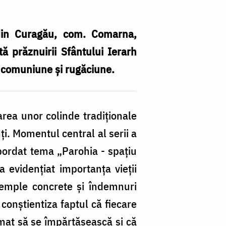
 din Curagău, com. Comarna,
ă prăznuirii Sfântului Ierarh
e comuniune și rugăciune.
area unor colinde tradiționale
i. Momentul central al serii a
abordat tema „Parohia - spațiu
a evidențiat importanța vieții
 exemple concrete și îndemnuri
 conștientiza faptul că fiecare
emat să se împărtășească și că