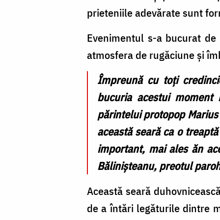
prieteniile adevărate sunt f
Evenimentul s-a bucurat de p
atmosfera de rugăciune și îm
Împreună cu toți credinci
bucuria acestui moment 
părintelui protopop Marius D
această seară ca o treapt
important, mai ales ăn ac
Bălinișteanu, preotul paroh
Această seară duhovnicească a
de a întări legăturile dintre