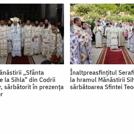
năstirii „Sfânta
Înaltpreasfințitul Seraf
 la Sihla” din Codrii
la hramul Mănăstirii Si
, sărbătorit în prezența
sărbătoarea Sfintei Te
or