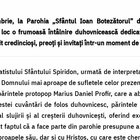
brie, la Parohia „Sfântul Ioan Botezătorul”
t loc o frumoasă întâlnire duhovnicească dedicat
t credincioși, preoți și invitați într-un moment d
atistului Sfântului Spiridon, urmată de interpret
 Domnului mai aproape de sufletele celor prezenț
părintele protopop Marius Daniel Profir, care a 
stei cuvântări de folos duhovnicesc, părintele 
 al slujirii și al creșterii duhovnicești, oferind
at faptul că a face parte din parohie presupune a
proapele său, dar și cu Hristos, cu care este ch