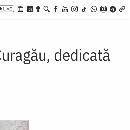
LIVE
08
Curagău, dedicată