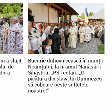
im a slujit
Bucurie duhovnicească în munții
hla, de
Neamțului, la hramul Mănăstirii
odora
Sihăstria. IPS Teofan: „O
picătură din slava lui Dumnezeu
să coboare peste sufletele
noastre!”