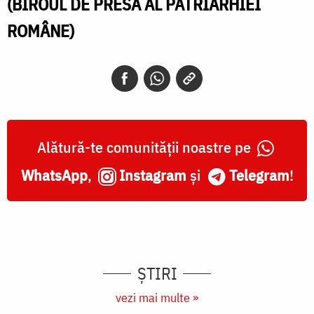
(BIROUL DE PRESĂ AL PATRIARHIEI
ROMÂNE)
Alătură-te comunității noastre pe
WhatsApp
,
Instagram
și
Telegram
!
ȘTIRI
vezi mai multe »