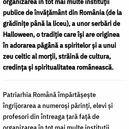
organizarea în tot mai multe instituţii
de
publice de învăţământ din România (de la
dezumanizare
grădiniţe până la liceu), a unor serbări de
Halloween, o tradiţie care îşi are originea
în adorarea păgână a spiritelor şi a unui
zeu celtic al morţii, străină de cultura,
credinţa şi spiritualitatea românească.
Patriarhia Română împărtăşeşte
îngrijorarea a numeroşi părinţi, elevi şi
profesori din întreaga ţară faţă de
organizarea în tot mai multe instituţii