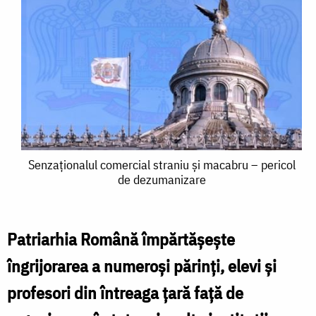
Senzaţionalul
Senzaţionalul comercial straniu şi macabru – pericol
de dezumanizare
comercial
straniu
şi
Patriarhia Română împărtăşeşte
macabru
îngrijorarea a numeroşi părinţi, elevi şi
–
profesori din întreaga ţară faţă de
pericol