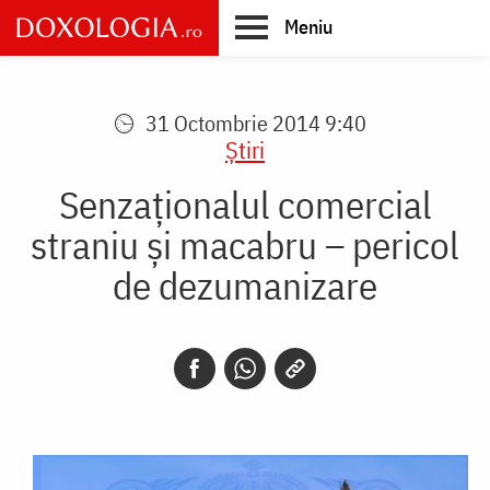
Skip
Meniu
to
main
Main
content
navigation
31 Octombrie 2014 9:40
Știri
Senzaţionalul comercial
straniu şi macabru – pericol
de dezumanizare