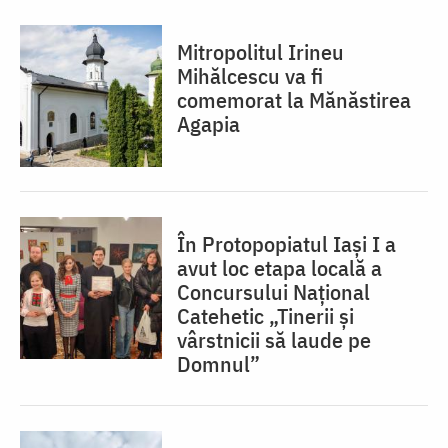
Mitropolitul Irineu
Mihălcescu va fi
comemorat la Mănăstirea
Agapia
În Protopopiatul Iaşi I a
avut loc etapa locală a
Concursului Naţional
Catehetic „Tinerii și
vârstnicii să laude pe
Domnul”