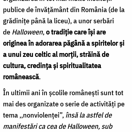
publice de învăţământ din România (de la
grădiniţe până la liceu), a unor serbări
de
Halloween
,
o tradiţie care îşi are
originea în adorarea păgână a spiritelor şi
a unui zeu celtic al morţii, străină de
cultura, credinţa şi spiritualitatea
românească
.
În ultimii ani în şcolile româneşti sunt tot
mai des organizate o serie de activităţi pe
tema
,,nonviolenţei”,
însă l
a astfel de
manifestări ca cea de Halloween, sub