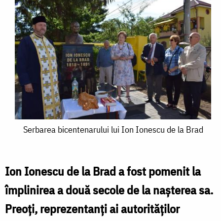
Serbarea
Serbarea bicentenarului lui Ion Ionescu de la Brad
bicentenarului
lui
Ion Ionescu de la Brad a fost pomenit la
Ion
împlinirea a două secole de la nașterea sa.
Ionescu
Preoți, reprezentanți ai autorităților
de