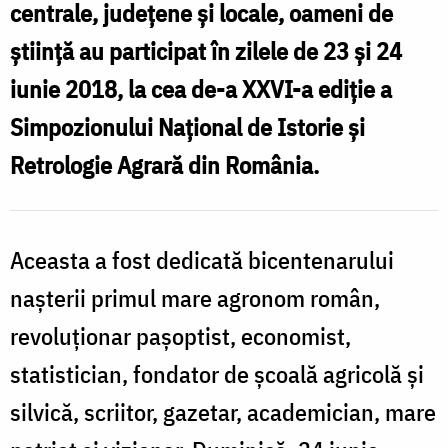
centrale, județene și locale, oameni de
la
știință au participat în zilele de 23 şi 24
Brad
iunie 2018, la cea de-a XXVI-a ediție a
Simpozionului Național de Istorie și
Retrologie Agrară din România.
Aceasta a fost dedicată bicentenarului
nașterii primul mare agronom român,
revoluționar pașoptist, economist,
statistician, fondator de școală agricolă și
silvică, scriitor, gazetar, academician, mare