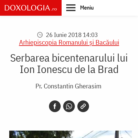
Skip
Meniu
to
main
Main
content
navigation
26 Iunie 2018 14:03
Arhiepiscopia Romanului şi Bacăului
Serbarea bicentenarului lui
Ion Ionescu de la Brad
Pr. Constantin Gherasim