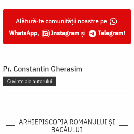
Alătură-te comunității noastre pe
WhatsApp
,
Instagram
și
Telegram
!
Pr. Constantin Gherasim
Cuvinte ale autorului
ARHIEPISCOPIA ROMANULUI ŞI
BACĂULUI