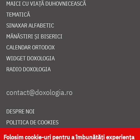
MAICI CU VIAȚĂ DUHOVNICEASCĂ
TEMATICĂ
SINAXAR ALFABETIC
MĂNĂSTIRI ȘI BISERICI
CALENDAR ORTODOX
WIDGET DOXOLOGIA
RADIO DOXOLOGIA
DESPRE NOI
POLITICA DE COOKIES
DONEAZĂ ONLINE PENTRU CATEDRALA NAȚIONALĂ
Folosim cookie-uri pentru a îmbunătăți experiența