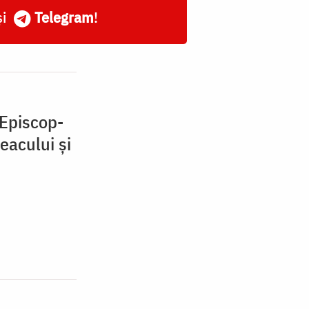
și
Telegram
!
 Episcop-
eacului și