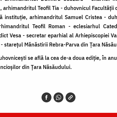
i, arhimandritul Teofil Tia - duhovnicul Facultății
ă instituție, arhimandritul Samuel Cristea - du
himandritul Teofil Roman - eclesiarhul Catedr
ct Vesa - secretar eparhial al Arhiepiscopiei Vadu
 - stareţul Mănăstirii Rebra-Parva din Ţara Năsău
uhovniceşti se află la cea de-a doua ediţie, în an
incioşilor din Ţara Năsăudului.