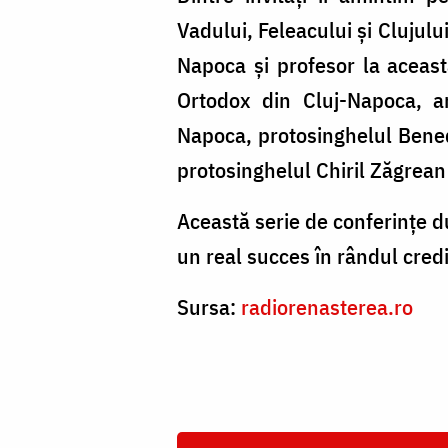
Vadului, Feleacului și Clujulu
Napoca și profesor la aceast
Ortodox din Cluj-Napoca, ar
Napoca, protosinghelul Benedi
protosinghelul Chiril Zăgrean
Această serie de conferinţe d
un real succes în rândul cred
Sursa:
radiorenasterea.ro