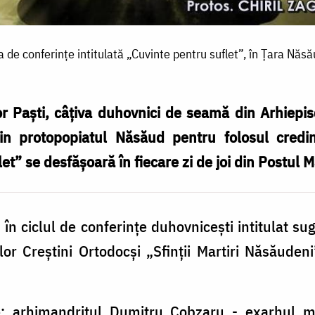
a de conferințe intitulată „Cuvinte pentru suflet”, în Țara Năsă
r Paști, câțiva duhovnici de seamă din Arhiepisc
din protopopiatul Năsăud pentru folosul credinc
let” se desfășoară în fiecare zi de joi din Postul M
în ciclul de conferinţe duhovniceşti intitulat sug
ilor Creştini Ortodocşi „Sfinţii Martiri Năsăude
pe: arhimandritul Dumitru Cobzaru - exarhul mă