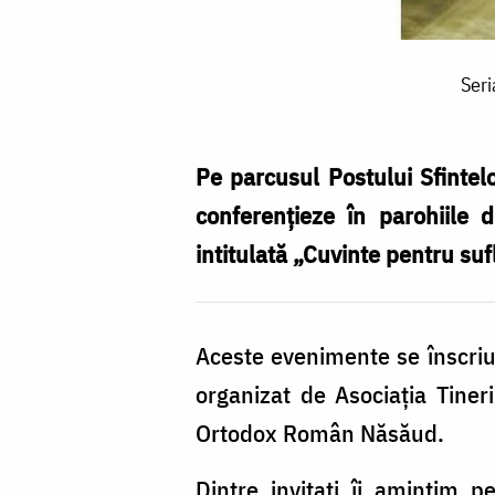
Seria
Seri
de
conferințe
intitulată
Pe parcusul Postului Sfintelo
„Cuvinte
conferențieze în parohiile 
pentru
intitulată „Cuvinte pentru suf
suflet”,
în
Aceste evenimente se înscriu 
Țara
organizat de Asociaţia Tiner
Năsăudului
Ortodox Român Năsăud.
Dintre invitați îi amintim 