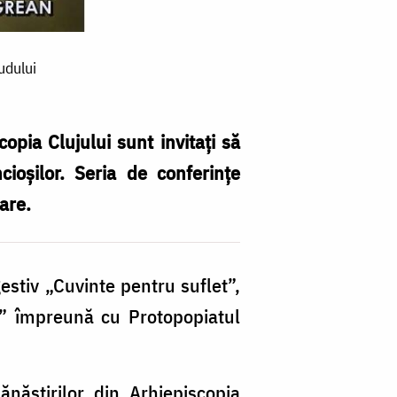
udului
opia Clujului sunt invitați să
ioșilor. Seria de conferințe
are.
estiv „Cuvinte pentru suflet”,
ni” împreună cu Protopopiatul
năstirilor din Arhiepiscopia