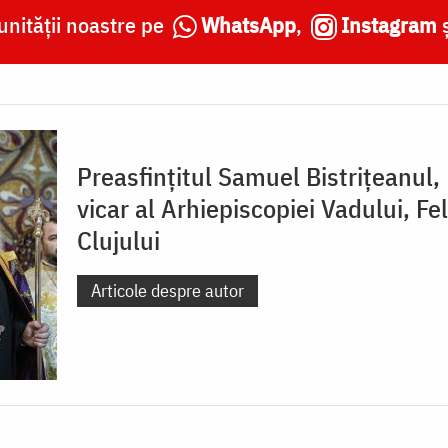
nității noastre pe
WhatsApp
,
Instagram
Preasfințitul Samuel Bistrițeanul,
vicar al Arhiepiscopiei Vadului, Fel
Clujului
Articole despre autor