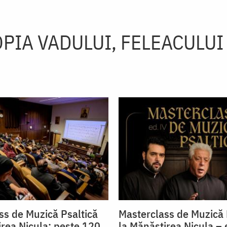
PIA VADULUI, FELEACULUI 
ss de Muzică Psaltică
Masterclass de Muzică 
irea Nicula: peste 120
la Mănăstirea Nicula – e