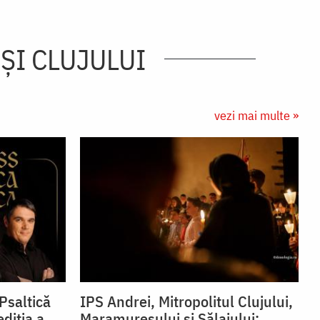
ŞI CLUJULUI
vezi mai multe »
Psaltică
IPS Andrei, Mitropolitul Clujului,
diția a
Maramureșului și Sălajului: