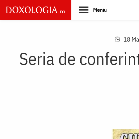
Skip
Meniu
to
main
Main
content
navigation
18 Ma
Seria de conferinț