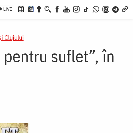
LIVE
08
i Clujului
 pentru suflet”, în