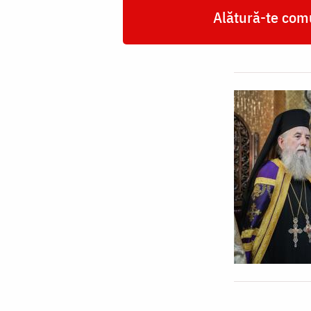
Alătură-te comu