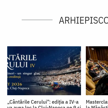
ARHIEPISCO
„Cântările Cerului”: ediția a IV-a
Mastercla
va avea loc la Cluj-Napoca pe 9 și
la Mănăst