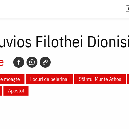
uvios Filothei Dionis
e
te moaște
Locuri de pelerinaj
Sfântul Munte Athos
Apostol