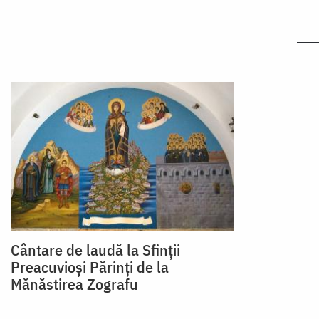
Cântare de laudă la Sfinţii
Preacuvioşi Părinţi de la
Mănăstirea Zografu