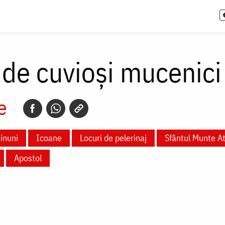
6 de cuvioşi mucenici
e
inuni
Icoane
Locuri de pelerinaj
Sfântul Munte A
Apostol