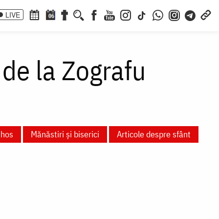
LIVE
06
 de la Zografu
thos
Mănăstiri și biserici
Articole despre sfânt