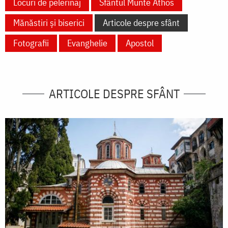
Locuri de pelerinaj
Sfântul Munte Athos
Mănăstiri și biserici
Articole despre sfânt
Fotografii
Evanghelie
Apostol
ARTICOLE DESPRE SFÂNT