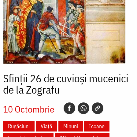
Sfinţii 26 de cuvioşi mucenici
de la Zografu
10 Octombrie
Rugăciuni
Viață
Minuni
Icoane