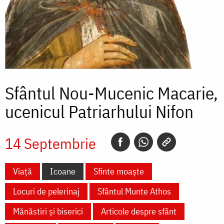
Sfântul Nou-Mucenic Macarie,
ucenicul Patriarhului Nifon
14 Septembrie
Viață
Icoane
Sfinte moaște
Locuri de pelerinaj
Sfântul Munte Athos
Mănăstiri și biserici
Articole despre sfânt