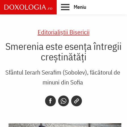
Skip
Meniu
to
main
Main
content
navigation
Editorialiștii Bisericii
Smerenia este esența întregii
creștinătăți
Sfântul Ierarh Serafim (Sobolev), făcătorul de
minuni din Sofia