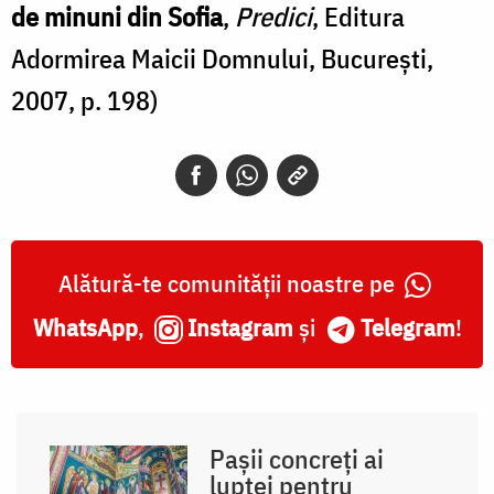
de minuni din Sofia
,
Predici
, Editura
Adormirea Maicii Domnului, Bucureşti,
2007, p. 198)
Alătură-te comunității noastre pe
WhatsApp
,
Instagram
și
Telegram
!
Pașii concreți ai
luptei pentru