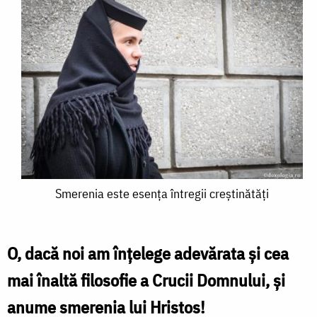
Smerenia
Smerenia este esența întregii creștinătăți
este
esența
O, dacă noi am înțelege adevărata și cea
întregii
mai înaltă filosofie a Crucii Domnului, și
creștinătăți
anume smerenia lui Hristos!