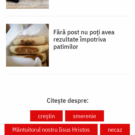
Fără post nu poți avea
rezultate împotriva
patimilor
Citește despre:
creștin
smerenie
Mântuitorul nostru Iisus Hristos
necaz