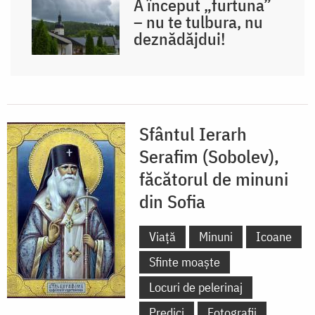
A început „furtuna”
– nu te tulbura, nu
deznădăjdui!
Sfântul Ierarh
Serafim (Sobolev),
făcătorul de minuni
din Sofia
Viață
Minuni
Icoane
Sfinte moaște
Locuri de pelerinaj
Predici
Fotografii