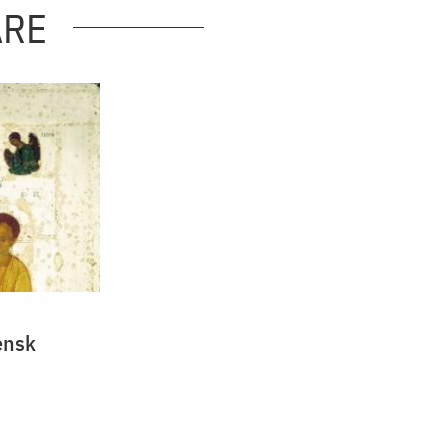
ARE
i
ensk