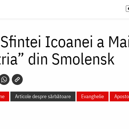
 Sfintei Icoanei a M
tria” din Smolensk
ne
Articole despre sărbătoare
Evanghelie
Aposto