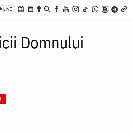
LIVE
06
aicii Domnului
l