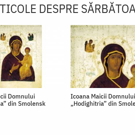
TICOLE DESPRE SĂRBĂTO
cii Domnului
Icoana Maicii Domnulu
ia” din Smolensk
„Hodighitria” din Smol