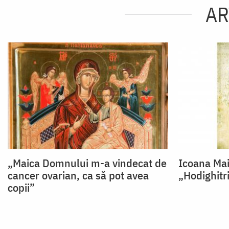
AR
„Maica Domnului m-a vindecat de
Icoana Mai
cancer ovarian, ca să pot avea
„Hodighitr
copii”