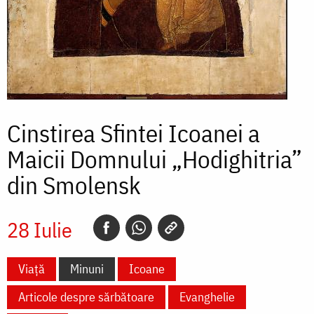
Cinstirea Sfintei Icoanei a
Maicii Domnului „Hodighitria”
din Smolensk
28 Iulie
Viață
Minuni
Icoane
Articole despre sărbătoare
Evanghelie