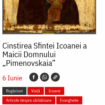
Cinstirea Sfintei Icoanei a
Maicii Domnului
„Pimenovskaia”
6 Iunie
Rugăciuni
Viață
Icoane
Articole despre sărbătoare
Evanghelie