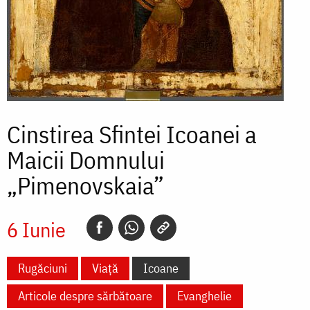
Cinstirea Sfintei Icoanei a
Maicii Domnului
„Pimenovskaia”
6 Iunie
Rugăciuni
Viață
Icoane
Articole despre sărbătoare
Evanghelie