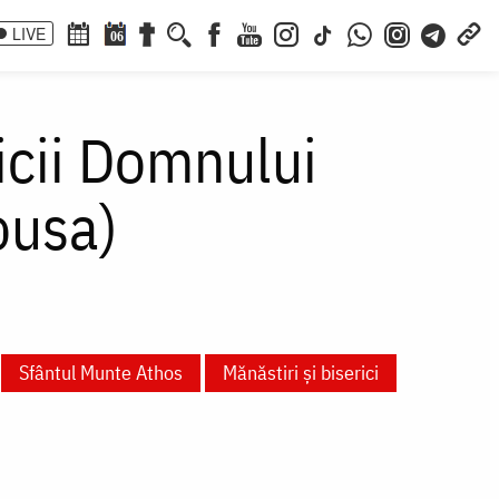
LIVE
06
aicii Domnului
ousa)
Sfântul Munte Athos
Mănăstiri și biserici