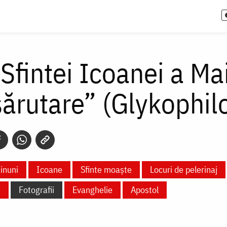
 Sfintei Icoanei a M
ărutare” (Glykophil
inuni
Icoane
Sfinte moaște
Locuri de pelerinaj
e
Fotografii
Evanghelie
Apostol