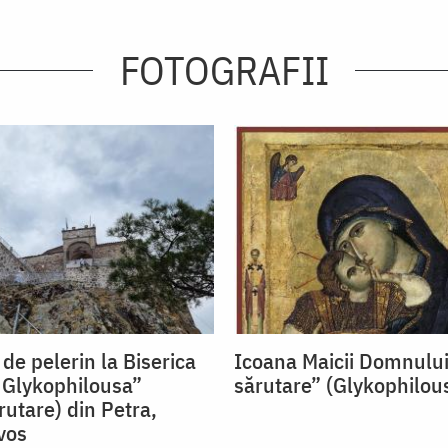
FOTOGRAFII
 de pelerin la Biserica
Icoana Maicii Domnulu
 Glykophilousa”
sărutare” (Glykophilou
rutare) din Petra,
vos