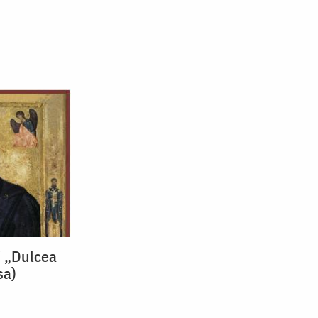
i „Dulcea
sa)