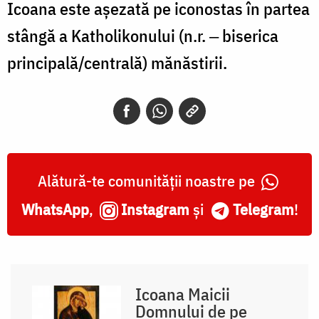
Icoana este așezată pe iconostas în partea
stângă a Katholikonului (n.r. ‒ biserica
principală/centrală) mănăstirii.
Alătură-te comunității noastre pe
WhatsApp
,
Instagram
și
Telegram
!
Icoana Maicii
Domnului de pe