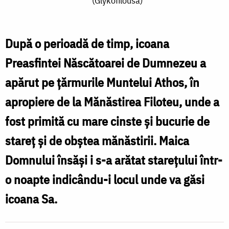
(Glykofilousa)
Maicii
Domnului
„Dulcea
După o perioadă de timp, icoana
sărutare”
Preasfintei Născătoarei de Dumnezeu a
(Glykofilousa)
apărut pe țărmurile Muntelui Athos, în
apropiere de la Mănăstirea Filoteu, unde a
fost primită cu mare cinste și bucurie de
stareț și de obștea mănăstirii. Maica
Domnului însăși i s-a arătat starețului într-
o noapte indicându-i locul unde va găsi
icoana Sa.