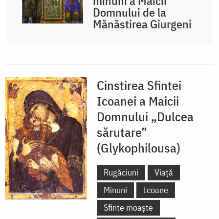
minuni a Maicii
Domnului de la
Mănăstirea Giurgeni
Cinstirea Sfintei
Icoanei a Maicii
Domnului „Dulcea
sărutare”
(Glykophilousa)
Rugăciuni
Viață
Minuni
Icoane
Sfinte moaște