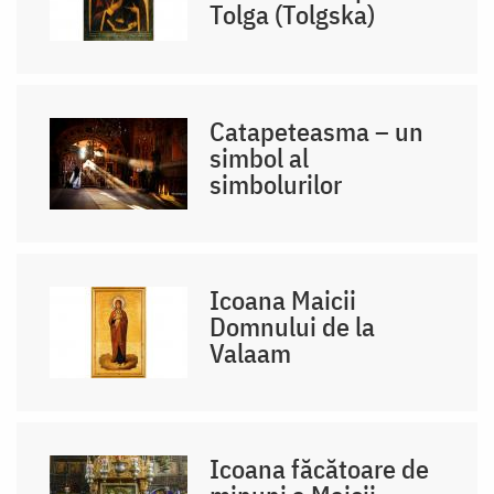
Tolga (Tolgska)
Catapeteasma – un
simbol al
simbolurilor
Icoana Maicii
Domnului de la
Valaam
Icoana făcătoare de