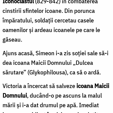
Iconoclastul
(829-842) în combaterea
cinstirii sfintelor icoane. Din porunca
împăratului, soldaţii cercetau casele
oamenilor şi ardeau icoanele pe care le
găseau.
Ajuns acasă, Simeon i-a zis soției sale să-i
dea icoana Maicii Domnului „Dulcea
sărutare” (Glykophilousa), ca să o ardă.
Victoria a încercat să salveze
icoana Maicii
Domnului
, ducând-o pe ascuns la malul
mării și i-a dat drumul pe apă. Imediat