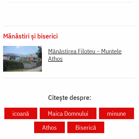
Mănăstiri și biserici
Mănăstirea Filoteu – Muntele
Athos
Citește despre:
icoană
Maica Domnului
minune
Athos
Biserică