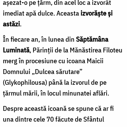
așezat-o pe țărm, din acel loc a izvorât
imediat apă dulce. Aceasta
izvorăște și
astăzi
.
În fiecare an, în lunea din
Săptămâna
Luminată
, Părinții de la Mănăstirea Filoteu
merg în procesiune cu icoana Maicii
Domnului „Dulcea sărutare”
(Glykophilousa) până la izvorul de pe
țărmul mării, în locul minunatei aflări.
Despre această icoană se spune că ar fi
una dintre cele 70 făcute de Sfântul