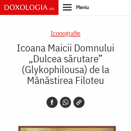
Skip
Meniu
to
main
Main
content
navigation
Iconografie
Icoana Maicii Domnului
„Dulcea sărutare”
(Glykophilousa) de la
Mănăstirea Filoteu