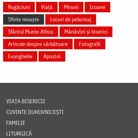
Rugăciuni
Viață
Minuni
Icoane
Sfinte moaște
Locuri de pelerinaj
Sfântul Munte Athos
Mănăstiri și biserici
Articole despre sărbătoare
Fotografii
Evanghelie
Apostol
VIAȚA BISERICII
CUVINTE DUHOVNICEȘTI
FAMILIE
LITURGICĂ