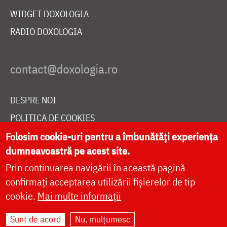
WIDGET DOXOLOGIA
RADIO DOXOLOGIA
DESPRE NOI
POLITICA DE COOKIES
DONEAZĂ ONLINE PENTRU CATEDRALA NAȚIONALĂ
Folosim cookie-uri pentru a îmbunătăți experiența
dumneavoastră pe acest site.
Prin continuarea navigării în această pagină
LIVE
confirmați acceptarea utilizării fișierelor de tip
cookie.
Mai multe informații
Sunt de acord
Nu, mulțumesc
Site dezvoltat de
DOXOLOGIA MEDIA
,