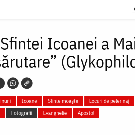
 Sfintei Icoanei a M
ărutare” (Glykophil
inuni
Icoane
Sfinte moaște
Locuri de pelerinaj
e
Fotografii
Evanghelie
Apostol