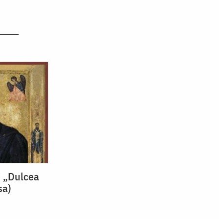
i „Dulcea
sa)