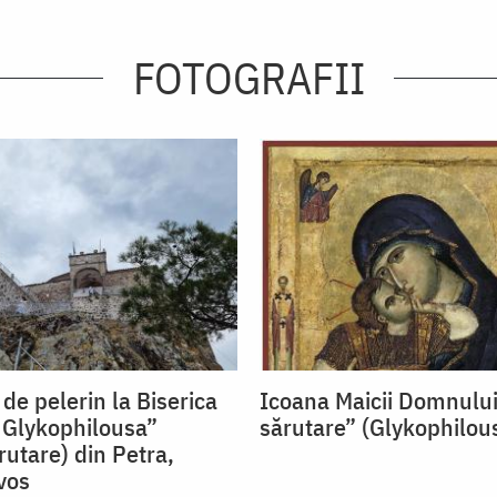
FOTOGRAFII
 de pelerin la Biserica
Icoana Maicii Domnulu
 Glykophilousa”
sărutare” (Glykophilou
rutare) din Petra,
vos