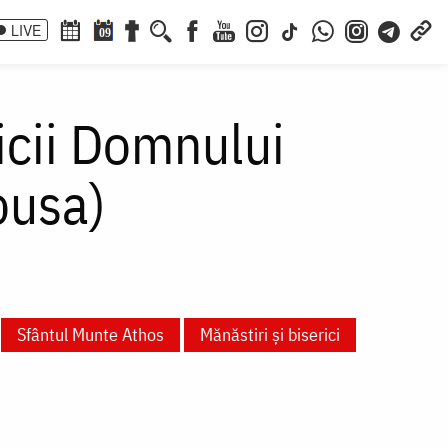
LIVE
09
aicii Domnului
ousa)
Sfântul Munte Athos
Mănăstiri și biserici